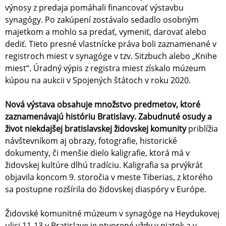
výnosy z predaja pomáhali financovať výstavbu
synagógy. Po zakúpení zostávalo sedadlo osobným
majetkom a mohlo sa predať, vymeniť, darovať alebo
dediť. Tieto presné vlastnícke práva boli zaznamenané v
registroch miest v synagóge v tzv. Sitzbuch alebo „Knihe
miest“. Úradný výpis z registra miest získalo múzeum
kúpou na aukcii v Spojených štátoch v roku 2020.
Nová výstava obsahuje množstvo predmetov, ktoré
zaznamenávajú históriu Bratislavy. Zabudnuté osudy a
život niekdajšej bratislavskej židovskej komunity
priblížia
návštevníkom aj obrazy, fotografie, historické
dokumenty, či menšie dielo kaligrafie, ktorá má v
židovskej kultúre dlhú tradíciu. Kaligrafia sa prvýkrát
objavila koncom 9. storočia v meste Tiberias, z ktorého
sa postupne rozšírila do židovskej diaspóry v Európe.
Židovské komunitné múzeum v synagóge na Heydukovej
ulici 11-13 v Bratislave je otvorené vždy v piatok a v