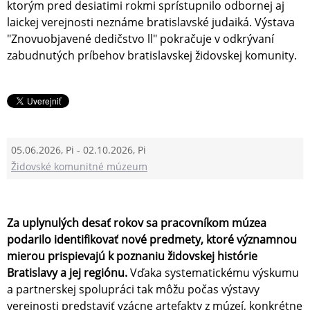
ktorým pred desiatimi rokmi sprístupnilo odbornej aj
laickej verejnosti neznáme bratislavské judaiká. Výstava
"Znovuobjavené dedičstvo ll" pokračuje v odkrývaní
zabudnutých príbehov bratislavskej židovskej komunity.
05.06.2026, Pi - 02.10.2026, Pi
Židovské komunitné múzeum
Za uplynulých desať rokov sa pracovníkom múzea
podarilo identifikovať nové predmety, ktoré významnou
mierou prispievajú k poznaniu židovskej histórie
Bratislavy a jej regiónu.
Vďaka systematickému výskumu
a partnerskej spolupráci tak môžu počas výstavy
verejnosti predstaviť vzácne artefakty z múzeí, konkrétne