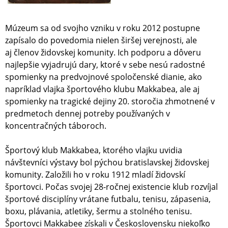
Múzeum sa od svojho vzniku v roku 2012 postupne
zapísalo do povedomia nielen širšej verejnosti, ale
aj členov židovskej komunity. Ich podporu a dôveru
najlepšie vyjadrujú dary, ktoré v sebe nesú radostné
spomienky na predvojnové spoločenské dianie, ako
napríklad vlajka športového klubu Makkabea, ale aj
spomienky na tragické dejiny 20. storočia zhmotnené v
predmetoch dennej potreby používaných v
koncentračných táboroch.
Športový klub Makkabea, ktorého vlajku uvidia
návštevníci výstavy bol pýchou bratislavskej židovskej
komunity. Založili ho v roku 1912 mladí židovskí
športovci. Počas svojej 28-ročnej existencie klub rozvíjal
športové disciplíny vrátane futbalu, tenisu, zápasenia,
boxu, plávania, atletiky, šermu a stolného tenisu.
Športovci Makkabee získali v Československu niekoľko