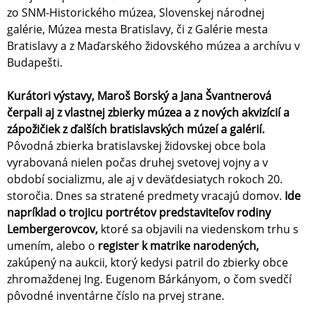
zo SNM-Historického múzea, Slovenskej národnej
galérie, Múzea mesta Bratislavy, či z Galérie mesta
Bratislavy a z Maďarského židovského múzea a archívu v
Budapešti.
Kurátori výstavy, Maroš Borský a Jana Švantnerová
čerpali aj z vlastnej zbierky múzea a z nových akvizícií a
zápožičiek z ďalších bratislavských múzeí a galérií.
Pôvodná zbierka bratislavskej židovskej obce bola
vyrabovaná nielen počas druhej svetovej vojny a v
období socializmu, ale aj v deväťdesiatych rokoch 20.
storočia. Dnes sa stratené predmety vracajú domov.
Ide
napríklad o trojicu portrétov predstaviteľov rodiny
Lembergerovcov,
ktoré sa objavili na viedenskom trhu s
umením, alebo o
register k matrike narodených,
zakúpený na aukcii, ktorý kedysi patril do zbierky obce
zhromaždenej Ing. Eugenom Bárkányom, o čom svedčí
pôvodné inventárne číslo na prvej strane.