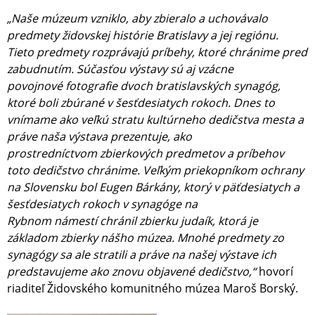
„Naše múzeum vzniklo, aby zbieralo a uchovávalo
predmety židovskej histórie Bratislavy a jej regiónu.
Tieto predmety rozprávajú príbehy, ktoré chránime pred
zabudnutím. Súčasťou výstavy sú aj vzácne
povojnové fotografie dvoch bratislavských synagóg,
ktoré boli zbúrané v šesťdesiatych rokoch. Dnes to
vnímame ako veľkú stratu kultúrneho dedičstva mesta a
práve naša výstava prezentuje, ako
prostredníctvom zbierkových predmetov a príbehov
toto dedičstvo chránime. Veľkým priekopníkom ochrany
na Slovensku bol Eugen Bárkány, ktorý v päťdesiatych a
šesťdesiatych rokoch v synagóge na
Rybnom námestí chránil zbierku judaík, ktorá je
základom zbierky nášho múzea. Mnohé predmety zo
synagógy sa ale stratili a práve na našej výstave ich
predstavujeme ako znovu objavené dedičstvo,“
hovorí
riaditeľ Židovského komunitného múzea Maroš Borský.