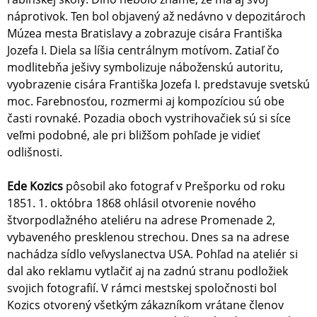
náprotivok. Ten bol objavený až nedávno v depozitároch
Múzea mesta Bratislavy a zobrazuje cisára Františka
Jozefa I. Diela sa líšia centrálnym motívom. Zatiaľ čo
modlitebňa ješivy symbolizuje náboženskú autoritu,
vyobrazenie cisára Františka Jozefa I. predstavuje svetskú
moc. Farebnosťou, rozmermi aj kompozíciou sú obe
časti rovnaké. Pozadia oboch vystrihovačiek sú si síce
veľmi podobné, ale pri bližšom pohľade je vidieť
odlišnosti.
Ede Kozics
pôsobil ako fotograf v Prešporku od roku
1851. 1. októbra 1868 ohlásil otvorenie nového
štvorpodlažného ateliéru na adrese Promenade 2,
vybaveného presklenou strechou. Dnes sa na adrese
nachádza sídlo veľvyslanectva USA. Pohľad na ateliér si
dal ako reklamu vytlačiť aj na zadnú stranu podložiek
svojich fotografií. V rámci mestskej spoločnosti bol
Kozics otvorený všetkým zákazníkom vrátane členov