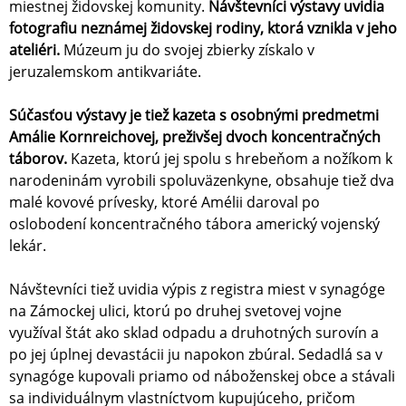
miestnej židovskej komunity.
Návštevníci výstavy uvidia
fotografiu neznámej židovskej rodiny, ktorá vznikla v jeho
ateliéri.
Múzeum ju do svojej zbierky získalo v
jeruzalemskom antikvariáte.
Súčasťou výstavy je tiež kazeta s osobnými predmetmi
Amálie Kornreichovej, preživšej dvoch koncentračných
táborov.
Kazeta, ktorú jej spolu s hrebeňom a nožíkom k
narodeninám vyrobili spoluväzenkyne, obsahuje tiež dva
malé kovové prívesky, ktoré Amélii daroval po
oslobodení koncentračného tábora americký vojenský
lekár.
Návštevníci tiež uvidia výpis z registra miest v synagóge
na Zámockej ulici, ktorú po druhej svetovej vojne
využíval štát ako sklad odpadu a druhotných surovín a
po jej úplnej devastácii ju napokon zbúral. Sedadlá sa v
synagóge kupovali priamo od náboženskej obce a stávali
sa individuálnym vlastníctvom kupujúceho, pričom