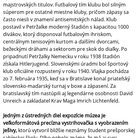
majstrovských titulov. Futbalový tím klubu bol silným
súperom pre ostatné miestne kluby, pričom zápasy sa
často niesli v znamení antisemitských nálad. Klub
postavil v Petržalke moderný štadión s kapacitou 1000
divákov, ktorý disponoval futbalovým ihriskom,
centrálnym tenisovým kurtom a ďalšími dvorcami,
bežeckými dráhami a sektorom pre skok do diaľky. Po
pripadnutí Petržalky Nemecku v roku 1938 štadión
získala Hitlerjugend. Slovenskými úradmi bol športový
klub oficiálne rozpustený v roku 1940. Vlajka pochádza
zo 7. februára 1935, keď sa v Bratislave konal priateľský
slovensko-maďarský turnaj v boxe a zápasení. Za
bratislavský tím nastúpili aj legendárne osobnosti David
Unreich a zakladateľ Krav Maga Imrich Lichtenfeld.
Jedným z ústredných diel expozície múzea je
veľkoformátová precízna vystrihovačka s vyobrazením
ješivy,
ktorú vytvoril bližšie neznámy študent prešporskej
rabínskej školy. Dlho nebolo známe, že má aj svoj