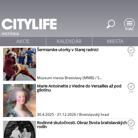
Jump to navigation
HISTÓRIA
AKCIE
KALENDÁR
MIESTA
Šermiarske utorky v Starej radnici
TIP
Múzeum mesta Bratislavy (MMB) / S...
Marie Antoinette z Viedne do Versailles až pod
gilotínu
TIP
30.4.2025 - 31.12.2026 / Bratislavský hrad
Rodinné skutočnosti. Obraz života bratislavských
rodín
TIP