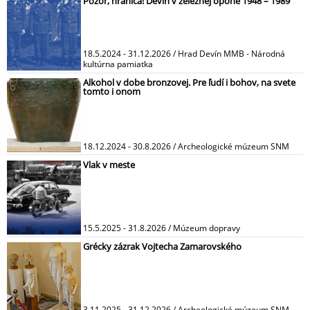
Pozor, hranica! Devín v železnej opone 1948 – 1989
18.5.2024 - 31.12.2026 / Hrad Devín MMB - Národná
kultúrna pamiatka
Alkohol v dobe bronzovej. Pre ľudí i bohov, na svete
tomto i onom
18.12.2024 - 30.8.2026 / Archeologické múzeum SNM
Vlak v meste
15.5.2025 - 31.8.2026 / Múzeum dopravy
Grécky zázrak Vojtecha Zamarovského
3.11.2025 - 31.12.2026 / Archeologické múzeum SNM