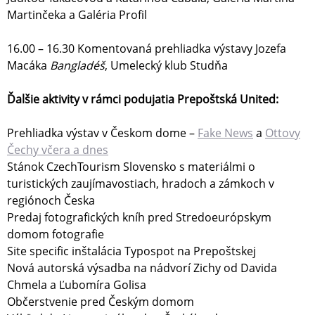
Martinčeka a Galéria Profil
16.00 – 16.30 Komentovaná prehliadka výstavy Jozefa
Macáka
Bangladéš
, Umelecký klub Studňa
Ďalšie aktivity v rámci podujatia Prepoštská United:
Prehliadka výstav v Českom dome –
Fake News
a
Ottovy
Čechy včera a dnes
Stánok CzechTourism Slovensko s materiálmi o
turistických zaujímavostiach, hradoch a zámkoch v
regiónoch Česka
Predaj fotografických kníh pred Stredoeurópskym
domom fotografie
Site specific inštalácia Typospot na Prepoštskej
Nová autorská výsadba na nádvorí Zichy od Davida
Chmela a Ľubomíra Golisa
Občerstvenie pred Českým domom