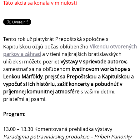
Táto akcia sa konala v minulosti
Tento rok už piatykrát Prepoštská spoločne s
Kapitulskou ožijú počas obľúbeného
Víkendu otvorených
parkov a záhrad
a v tieni najkrajších bratislavských
uličiek si môžete pozrieť
výstavy v sprievode autorov,
zamestnať sa na obľúbenom
kvetinovom workshope s
Lenkou Márföldy
,
prejsť sa Prepoštskou a Kapitulskou a
vypočuť si ich históriu, zažiť koncerty a pobudnúť v
príjemnej komunitnej atmosfére
s vašimi deťmi,
priateľmi aj psami.
Program:
13.00 – 13.30 Komentovaná prehliadka výstavy
Paradigma potravinárskej produkcie – Príbeh Panonky