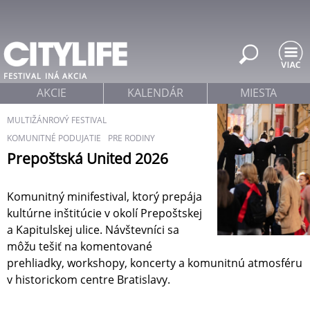
Jump to navigation
FESTIVAL
INÁ AKCIA
AKCIE
KALENDÁR
MIESTA
MULTIŽÁNROVÝ FESTIVAL
KOMUNITNÉ PODUJATIE
PRE RODINY
Prepoštská United 2026
Komunitný minifestival, ktorý prepája
kultúrne inštitúcie v okolí Prepoštskej
a Kapitulskej ulice. Návštevníci sa
môžu tešiť na komentované
prehliadky, workshopy, koncerty a komunitnú atmosféru
v historickom centre Bratislavy.