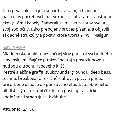
Táto prvá kolekcia je o sebaobjavovaní, o hľadaní
nástrojov potrebných na tvorbu piesní v rámci vlastného
ekosystému kapely. Zamerali sa na svoj vlastný svet a
svoj spoločný, úzko prepojený proces písania, a objavili
základné štruktúry a pocity, ktoré tvoria YHWH Nailgun.
Satur99999
Mladé zoskupenie renesančnej vlny punku z východného
slovenska miešajúce punkoví postoj s post-clubovou
hudbou a trochu rapového klišé.
Pestré a akčné graffiti zvukov undergroundu, deep bass,
techno, breakbeat a rozličné klubové vplyvy a pnutia
prirodzene ústiace do punkového étosu, zosobneného
nihilistickými textami či kritikou postkapitalistickej
spoločnosti smerujúcej k záhube.
Vstupné:
12/15€