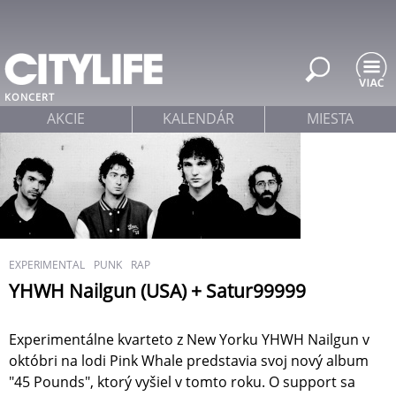
Jump to navigation
KONCERT
AKCIE
KALENDÁR
MIESTA
EXPERIMENTAL
PUNK
RAP
YHWH Nailgun (USA) + Satur99999
Experimentálne kvarteto z New Yorku YHWH Nailgun v
októbri na lodi Pink Whale predstavia svoj nový album
"45 Pounds", ktorý vyšiel v tomto roku. O support sa