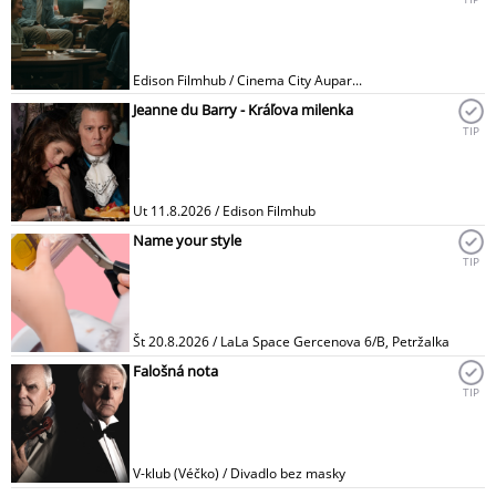
Edison Filmhub / Cinema City Aupar...
Jeanne du Barry - Kráľova milenka
TIP
Ut 11.8.2026 / Edison Filmhub
Name your style
TIP
Št 20.8.2026 / LaLa Space Gercenova 6/B, Petržalka
Falošná nota
TIP
V-klub (Véčko) / Divadlo bez masky