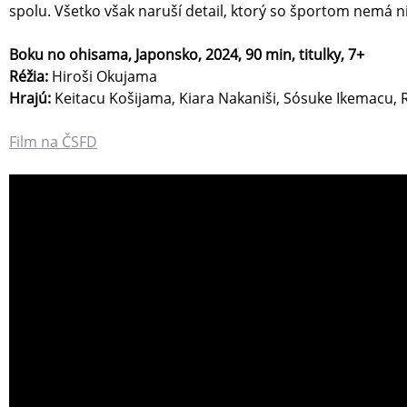
spolu. Všetko však naruší detail, ktorý so športom nemá n
Boku no ohisama, Japonsko, 2024, 90 min, titulky, 7+
Réžia:
Hiroši Okujama
Hrajú:
Keitacu Košijama, Kiara Nakaniši, Sósuke Ikemacu,
Film na ČSFD