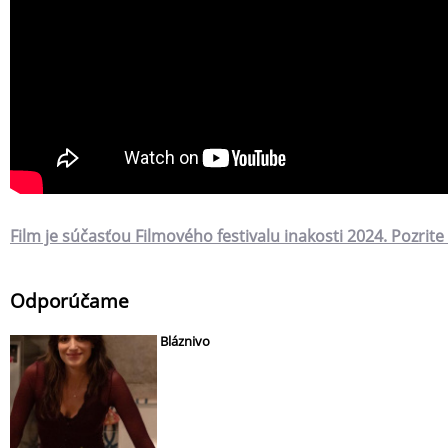
Film je súčasťou Filmového festivalu inakosti 2024. Pozrit
Odporúčame
Bláznivo