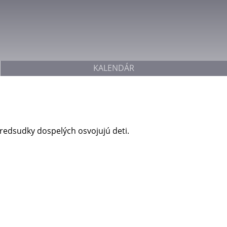
Jump to navigation
KALENDÁR
 predsudky dospelých osvojujú deti.