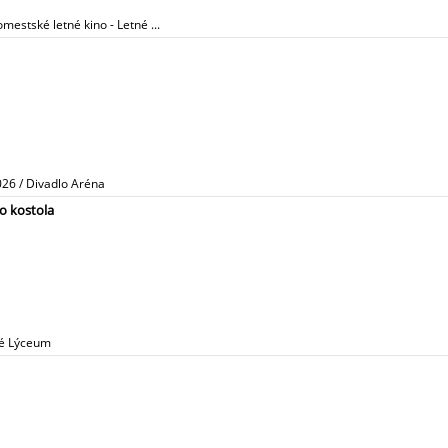
mestské letné kino - Letné ...
026 / Divadlo Aréna
o kostola
ré Lýceum