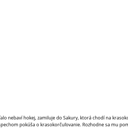
o nebaví hokej, zamiluje do Sakury, ktorá chodí na krasok
m úspechom pokúša o krasokorčuľovanie. Rozhodne sa mu pomô