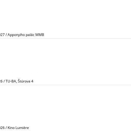
2027 / Apponyiho palác MMB
26 / TU-BA, Štúrova 4
026 / Kino Lumière