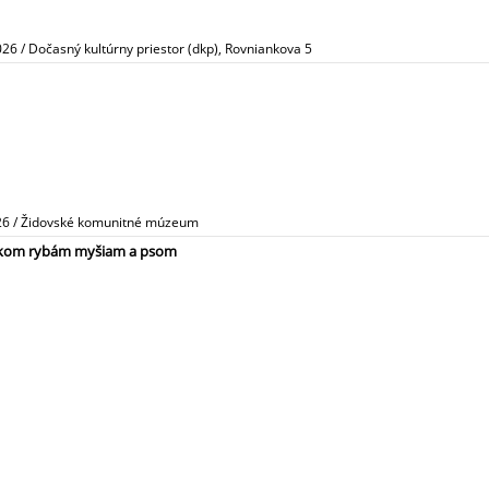
026 / Dočasný kultúrny priestor (dkp), Rovniankova 5
026 / Židovské komunitné múzeum
avúkom rybám myšiam a psom
026 / Slovenská národná galéria Bratislava
 nechyběli