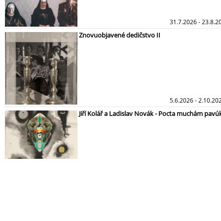
31.7.2026 - 23.8.2
Znovuobjavené dedičstvo II
5.6.2026 - 2.10.2
Jiří Kolář a Ladislav Novák - Pocta muchám p
26.3.2026 - 30.8.2
Lubomír Typlt - Vrátil jsem se zpět, i když jsme si