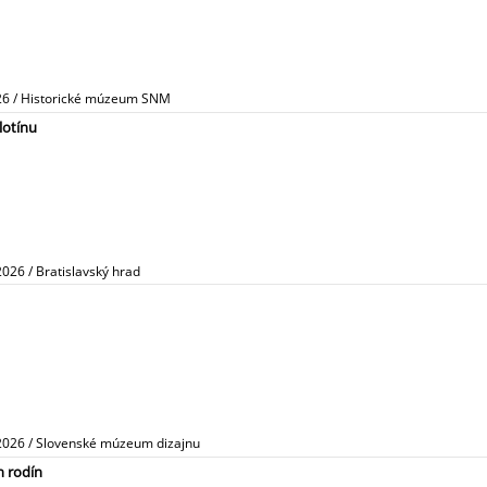
026 / Historické múzeum SNM
lotínu
2026 / Bratislavský hrad
.2026 / Slovenské múzeum dizajnu
h rodín