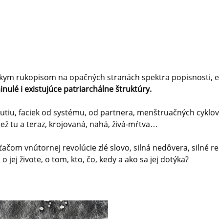
skym rukopisom na opačných stranách spektra popisnosti, ex
inulé i existujúce patriarchálne štruktúry.
nutiu, faciek od systému, od partnera, menštruačných cyklov,
 tu a teraz, krojovaná, nahá, živá-mŕtva…
čom vnútornej revolúcie zlé slovo, silná nedôvera, silné reč
 jej živote, o tom, kto, čo, kedy a ako sa jej dotýka?