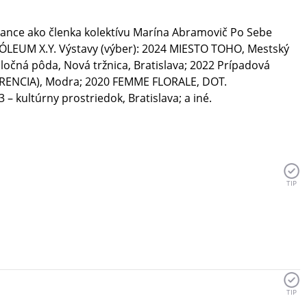
rmance ako členka kolektívu Marína Abramovič Po Sebe
ZÓLEUM X.Y. Výstavy (výber): 2024 MIESTO TOHO, Mestský
čná pôda, Nová tržnica, Bratislava; 2022 Prípadová
DIFERENCIA), Modra; 2020 FEMME FLORALE, DOT.
– kultúrny prostriedok, Bratislava; a iné.
TIP
TIP