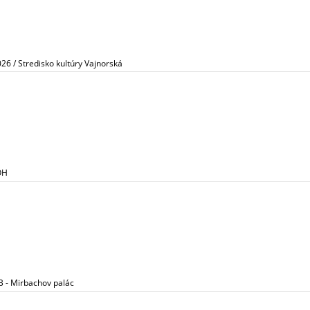
026 / Stredisko kultúry Vajnorská
OH
B - Mirbachov palác