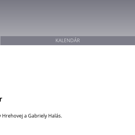
Jump to navigation
KALENDÁR
r
 Hrehovej a Gabriely Halás.