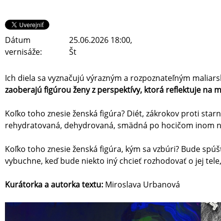
Dátum
25.06.2026 18:00,
vernisáže:
Št
Ich diela sa vyznačujú výrazným a rozpoznateľným maliar
zaoberajú figúrou ženy z perspektívy, ktorá reflektuje na m
Koľko toho znesie ženská figúra? Diét, zákrokov proti star
rehydratovaná, dehydrovaná, smädná po hocičom inom než
Koľko toho znesie ženská figúra, kým sa vzbúri? Bude spúšťa
vybuchne, keď bude niekto iný chcieť rozhodovať o jej tele, o
Kurátorka a autorka textu:
Miroslava Urbanová