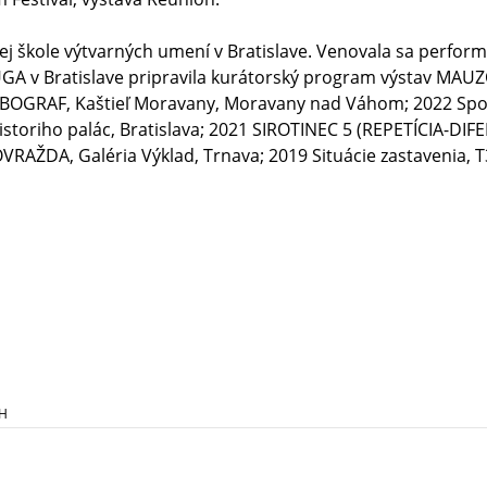
kej škole výtvarných umení v Bratislave. Venovala sa perfo
FUGA v Bratislave pripravila kurátorský program výstav MAU
LBOGRAF, Kaštieľ Moravany, Moravany nad Váhom; 2022 Spolo
 Pistoriho palác, Bratislava; 2021 SIROTINEC 5 (REPETÍCIA-
AŽDA, Galéria Výklad, Trnava; 2019 Situácie zastavenia, T3 
OH