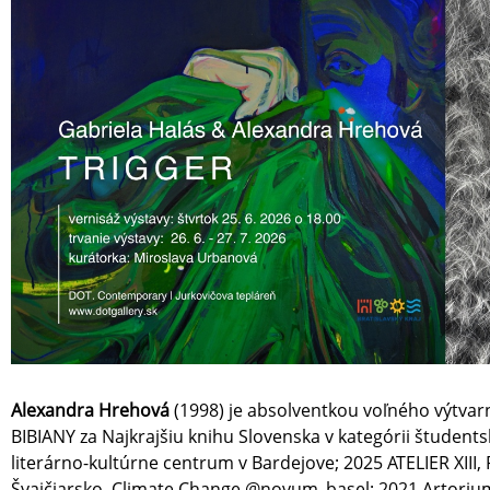
Alexandra Hrehová
(1998) je absolventkou voľného výtvar
BIBIANY za Najkrajšiu knihu Slovenska v kategórii študent
literárno-kultúrne centrum v Bardejove; 2025 ATELIER XIII,
Švajčiarsko, Climate Change @novum_basel; 2021 Artorium 