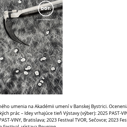
ného umenia na Akadémii umení v Banskej Bystrici. Oceneni
ských prác – Idey vrhajúce tieň Výstavy (výber): 2025 PAST-
 PAST-VINY, Bratislava; 2023 Festival TVOR, Sečovce; 2023 Fe
Festival, výstava Reunion.