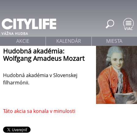
Jump to navigation
VÁŽNA HUDBA
AKCIE
KALENDÁR
MIESTA
Hudobná akadémia:
Wolfgang Amadeus Mozart
Hudobná akadémia v Slovenskej
filharmónii.
Táto akcia sa konala v minulosti