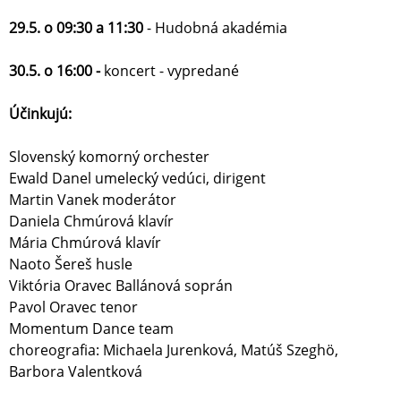
29.5. o 09:30 a 11:30
- Hudobná akadémia
30.5. o 16:00 -
koncert - vypredané
Účinkujú:
Slovenský komorný orchester
Ewald Danel umelecký vedúci, dirigent
Martin Vanek moderátor
Daniela Chmúrová klavír
Mária Chmúrová klavír
Naoto Šereš husle
Viktória Oravec Ballánová soprán
Pavol Oravec tenor
Momentum Dance team
choreografia: Michaela Jurenková, Matúš Szeghö,
Barbora Valentková