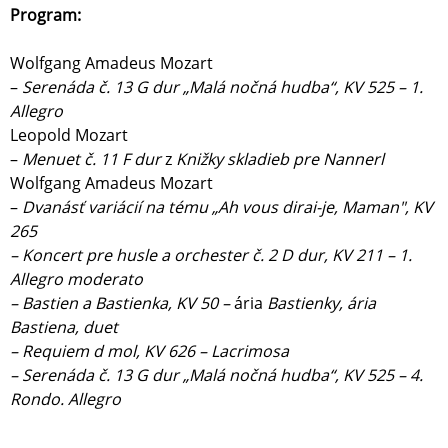
Program:
Wolfgang Amadeus Mozart
–
Serenáda č. 13 G dur „Malá nočná hudba“, KV 525 – 1.
Allegro
Leopold Mozart
–
Menuet č. 11 F dur
z
Knižky skladieb pre Nannerl
Wolfgang Amadeus Mozart
–
Dvanásť variácií na tému „Ah vous dirai-je, Maman", KV
265
– Koncert pre husle a orchester č. 2 D dur, KV 211 – 1.
Allegro moderato
– Bastien a Bastienka, KV 50 –
ária
Bastienky, ária
Bastiena, duet
– Requiem d mol, KV 626 – Lacrimosa
– Serenáda č. 13 G dur „Malá nočná hudba“, KV 525 – 4.
Rondo. Allegro