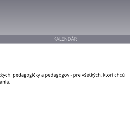
Jump to navigation
KALENDÁR
ízkych, pedagogičky a pedagógov - pre všetkých, ktorí chcú
ania.