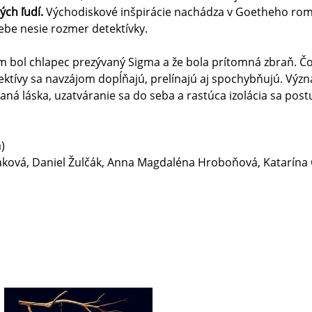
ých ľudí.
Východiskové inšpirácie nachádza v Goetheho r
ebe nesie rozmer detektívky.
om bol chlapec prezývaný Sigma a že bola prítomná zbraň. Čo
ektívy sa navzájom dopĺňajú, prelínajú aj spochybňujú. Vý
aná láska, uzatváranie sa do seba a rastúca izolácia sa pos
)
láková, Daniel Žulčák, Anna Magdaléna Hroboňová, Katarína 