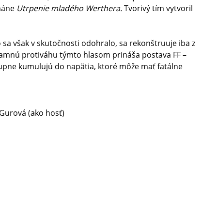
ománe
Utrpenie mladého Werthera.
Tvorivý tím vytvoril
 sa však v skutočnosti odohralo, sa rekonštruuje iba z
znamnú protiváhu týmto hlasom prináša postava FF –
tupne kumulujú do napätia, ktoré môže mať fatálne
Gurová (ako hosť)