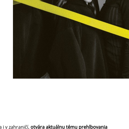
 i v zahraničí,
otvára aktuálnu tému prehlbovania