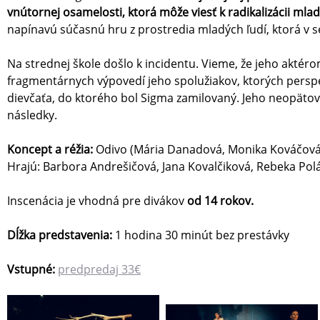
vnútornej osamelosti, ktorá môže viesť k radikalizácii mlad
napínavú súčasnú hru z prostredia mladých ľudí, ktorá v s
Na strednej škole došlo k incidentu. Vieme, že jeho aktér
fragmentárnych výpovedí jeho spolužiakov, ktorých persp
dievčaťa, do ktorého bol Sigma zamilovaný. Jeho neopätov
následky.
Koncept a réžia:
Odivo (Mária Danadová, Monika Kováčová
Hrajú: Barbora Andrešičová, Jana Kovalčiková, Rebeka Po
Inscenácia je vhodná pre divákov
od 14 rokov.
Dĺžka predstavenia:
1 hodina 30 minút bez prestávky
Vstupné:
predpredaj 33€