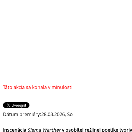
Táto akcia sa konala v minulosti
Dátum premiéry:
28.03.2026, So
Inscenácia
Sigma Werther
v osobitej režijnej poetike tvo