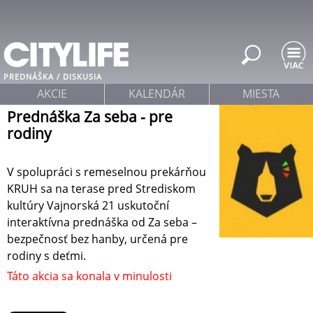
Jump to navigation
PREDNÁŠKA / DISKUSIA
AKCIE
KALENDÁR
MIESTA
Prednáška Za seba - pre
rodiny
V spolupráci s remeselnou prekárňou
KRUH sa na terase pred Strediskom
kultúry Vajnorská 21 uskutoční
interaktívna prednáška od Za seba –
bezpečnosť bez hanby, určená pre
rodiny s deťmi.
Táto akcia sa konala v minulosti