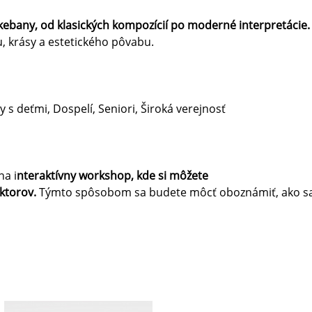
j Ikebany, od klasických kompozícií po moderné interpretácie
, krásy a estetického pôvabu.
y s deťmi, Dospelí, Seniori, Široká verejnosť
na i
nteraktívny workshop, kde si môžete
ktorov.
Týmto spôsobom sa budete môcť oboznámiť, ako sa u