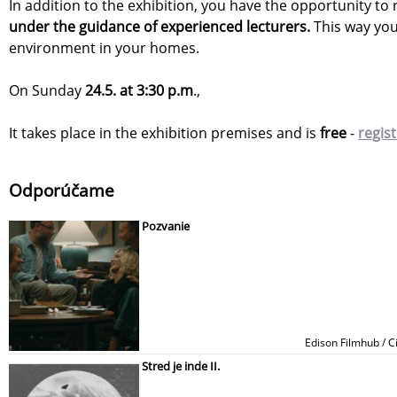
In addition to the exhibition, you have the opportunity to 
under the guidance of experienced lecturers.
This way you 
environment in your homes.
On Sunday
24.5. at 3:30 p.m
.,
It takes place in the exhibition premises and is
free
-
regis
Odporúčame
Pozvanie
Edison Filmhub / C
Stred je inde II.