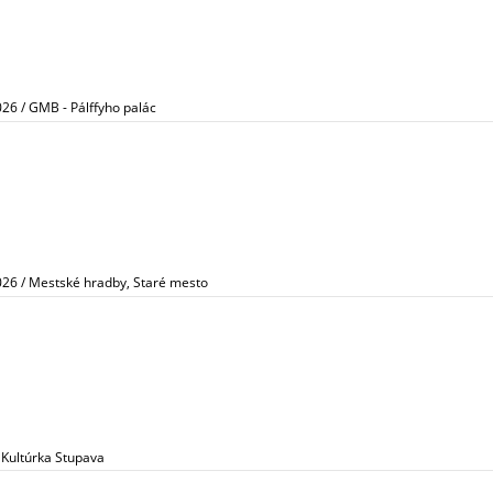
026 / GMB - Pálffyho palác
026 / Mestské hradby, Staré mesto
o Kultúrka Stupava