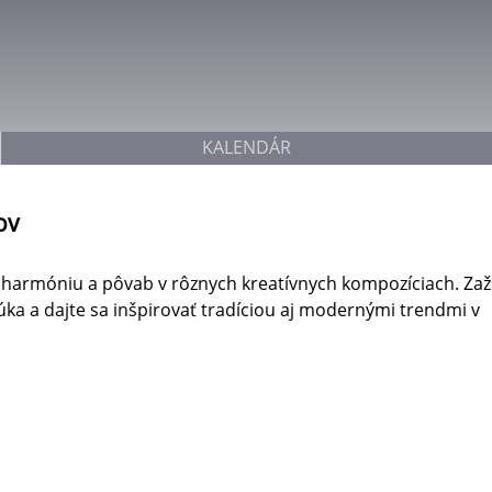
Jump to navigation
KALENDÁR
ov
, harmóniu a pôvab v rôznych kreatívnych kompozíciach. Zaž
ka a dajte sa inšpirovať tradíciou aj modernými trendmi v