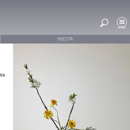
MIESTA
ite