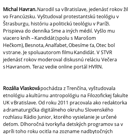
Michal Havran.
Narodil sa v Bratislave, jedenásť rokov žil
vo Francúzsku. Vyštudoval protestantskú teológiu v
Štrasburgu, históriu a politickú teológiu v Paríži.
Prispieva do denníka Sme a iných médií. Vyšlo mu
viacero kníh – Kandidát (spolu s Marošom
Hečkom), Besnota, Analfabet, Obesíme ťa, Otec bol
v strane. Je spoluautorom filmu Kandidát. V STVR
jedenásť rokov moderoval diskusnú reláciu Večera
s Havranom. Teraz vedie online portál HVRN.
Rozália Vlasková
pochádza z Trenčína, vyštudovala
etnológiu a kultúrnu antropológiu na Filozofickej fakulte
UK v Bratislave. Od roku 2011 pracovala ako redaktorka
a dramaturgička digitálneho okruhu Slovenského
rozhlasu Rádio Junior, ktorého vysielanie je určené
deťom. Dlhoročná tvorkyňa detských programov sa v
apríli toho roku ocitla na zozname nadbytočných