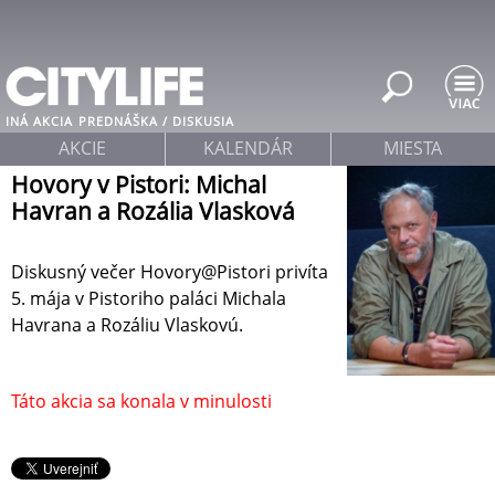
Jump to navigation
INÁ AKCIA
PREDNÁŠKA / DISKUSIA
AKCIE
KALENDÁR
MIESTA
Hovory v Pistori: Michal
Havran a Rozália Vlasková
Diskusný večer Hovory@Pistori privíta
5. mája v Pistoriho paláci Michala
Havrana a Rozáliu Vlaskovú.
Táto akcia sa konala v minulosti