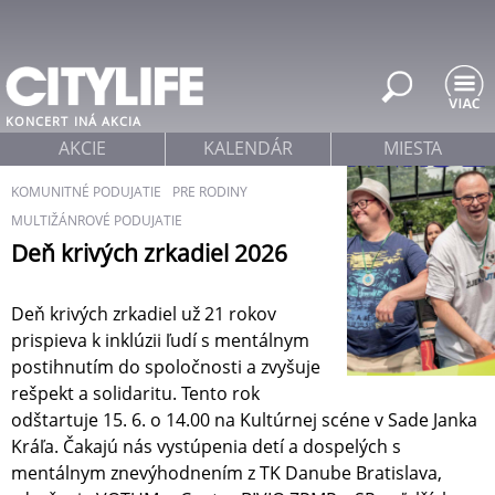
Jump to navigation
KONCERT
INÁ AKCIA
AKCIE
KALENDÁR
MIESTA
KOMUNITNÉ PODUJATIE
PRE RODINY
MULTIŽÁNROVÉ PODUJATIE
Deň krivých zrkadiel 2026
Deň krivých zrkadiel už 21 rokov
prispieva k inklúzii ľudí s mentálnym
postihnutím do spoločnosti a zvyšuje
rešpekt a solidaritu. Tento rok
odštartuje 15. 6. o 14.00 na Kultúrnej scéne v Sade Janka
Kráľa. Čakajú nás vystúpenia detí a dospelých s
mentálnym znevýhodnením z TK Danube Bratislava,