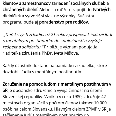
klientov a zamestnancov zariadení sociálnych služieb a
chránených dielní.
Alebo sa môžete zapojiť do
tvorivých
dielničiek
a vytvoriť si vlastné výrobky. Súčasťou
programu bude aj
poradenstvo pre rodičov.
„Deň krivých zrkadiel už 21 rokov prispieva k inklúzii ľudí
s mentálnym postihnutím do spoločnosti a zvyšuje
rešpekt a solidaritu.“
Približuje význam podujatia
riaditeľka združenia PhDr. Iveta Mišová.
Každý účastník dostane na pamiatku zrkadielko, ktoré
dozdobili ľudia s mentálnym postihnutím.
Združenie na pomoc ľuďom s mentálnym postihnutím v
SR
je občianske združenie a vyvíja činnosť na území
Slovenskej republiky. Vzniklo v roku 1980, združuje 42
miestnych organizácií s počtom členov takmer 10 000
osôb na celom Slovensku. Hlavným cieľom ZPMP v SR je
začlenenie ľudí s mentálnym postihnutím do