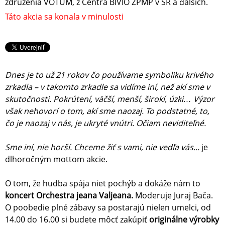
združenia VOTUM, z Centra BIVIO ZPMP v SR a ďalších.
Táto akcia sa konala v minulosti
Dnes je to už 21 rokov čo používame symboliku krivého
zrkadla – v takomto zrkadle sa vidíme iní, než akí sme v
skutočnosti. Pokrútení, väčší, menší, širokí, úzki… Výzor
však nehovorí o tom, akí sme naozaj. To podstatné, to,
čo je naozaj v nás, je ukryté vnútri. Očiam neviditeľné.
Sme iní, nie horší. Chceme žiť s vami, nie vedľa vás...
je
dlhoročným mottom akcie.
O tom, že hudba spája niet pochýb a dokáže nám to
koncert Orchestra jeana Valjeana.
Moderuje Juraj Bača.
O poobedie plné zábavy sa postarajú nielen umelci, od
14.00 do 16.00 si budete môcť zakúpiť
originálne výrobky