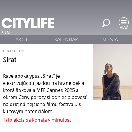
Jump to navigation
FILM
AKCIE
KALENDÁR
MIESTA
DRÁMA
TRILER
Sirat
Rave apokalypsa „Sirat“ je
elektrizujúcou jazdou na hrane pekla,
ktorá šokovala MFF Cannes 2025 a
okrem Ceny poroty si odniesla povesť
najoriginálnejšieho filmu festivalu s
kultovým potenciálom.
Táto akcia sa konala v minulosti