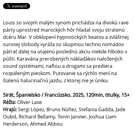
Louis so svojim malým synom prichádza na divokú rave
párty uprostred marockých hôr hľadať svoju stratenú
dcéru Mar. V obklopení hypnotických beatov a zvláštnej
surovej slobody vyráža so skupinou techno nomádov
pátrať ďalej na utajenú poslednú akciu niekde hlboko v
púšti. Karavána prerobených náklaďákov naložených
sound systémami, naftou a drogami sa prediera
rozpáleným pieskom. Putovanie sa rýchlo mení na
šialenú halucinačnú jazdu, z ktorej nie je úniku.
Sirāt, Španielsko / Francúzsko, 2025, 120min, titulky, 15+
Réžia:
Oliver Laxe
Hrajú:
Sergi López, Bruno Núñez, Stefania Gadda, Jade
Oukid, Richard Bellamy, Tonin Janvier, Joshua Liam
Herderson, Ahmed Abbou