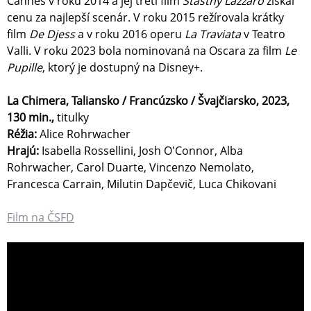
Cannes v roku 2014 a jej tretí film
Šťastný Lazzaro
získal
cenu za najlepší scenár. V roku 2015 režírovala krátky
film
De Djess
a v roku 2016 operu
La Traviata
v Teatro
Valli. V roku 2023 bola nominovaná na Oscara za film
Le
Pupille
, ktorý je dostupný na Disney+.
La Chimera, Taliansko / Francúzsko / Švajčiarsko, 2023,
130 min.,
titulky
Réžia:
Alice Rohrwacher
Hrajú:
Isabella Rossellini, Josh O'Connor, Alba
Rohrwacher, Carol Duarte, Vincenzo Nemolato,
Francesca Carrain, Milutin Dapčevič, Luca Chikovani
Film na ČSFD