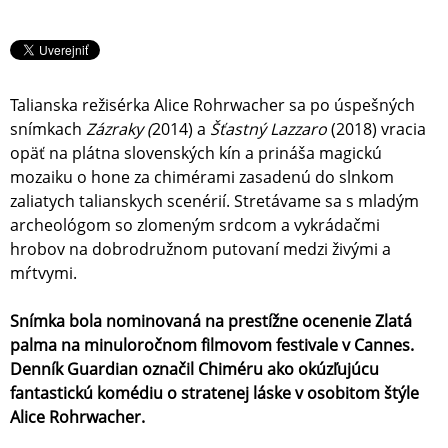
Talianska režisérka Alice Rohrwacher sa po úspešných
snímkach
Zázraky (
2014) a
Šťastný Lazzaro
(2018) vracia
opäť na plátna slovenských kín a prináša magickú
mozaiku o hone za chimérami zasadenú do slnkom
zaliatych talianskych scenérií. Stretávame sa s mladým
archeológom so zlomeným srdcom a vykrádačmi
hrobov na dobrodružnom putovaní medzi živými a
mŕtvymi.
Snímka bola nominovaná na prestížne ocenenie Zlatá
palma na minuloročnom filmovom festivale v Cannes.
Denník Guardian označil Chiméru ako okúzľujúcu
fantastickú komédiu o stratenej láske v osobitom štýle
Alice Rohrwacher.