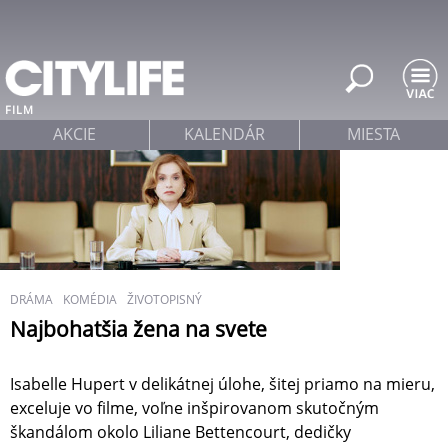
Jump to navigation
FILM
AKCIE
KALENDÁR
MIESTA
DRÁMA
KOMÉDIA
ŽIVOTOPISNÝ
Najbohatšia žena na svete
Isabelle Hupert v delikátnej úlohe, šitej priamo na mieru,
exceluje vo filme, voľne inšpirovanom skutočným
škandálom okolo Liliane Bettencourt, dedičky