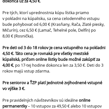
dokonca už za 4,50 €
.
Pre tých, ktorí uprednostnia kúpu lístka priamo
v pokladni na kúpalisku, sa cena celodenného vstupu
bude pohybovať od 6,00 € (Krasňany, Rača, Zlaté piesky,
Mičurín), cez 6,50 € (Lamač, Tehelné pole, Delfín) po
8,00 € (Rosnička).
Pre deti od 3 do 18 rokov je cena vstupného na pokladni
4,50 €. Táto cena je rovnaká pre všetky mestské
kúpaliská, pričom online lístky bude možné zakúpiť za
4,00 €
, po 17-tej hodine dokonca len za 3,50 €. Deti do 3
rokov majú vstup zdarma.
Pre seniorov a ŤZP platí jednotné zvýhodnené vstupné
vo výške 3 €.
Pre pravidelných návštevníkov sú ideálne
online
permanentky
– 10 vstupov za 49,50 € alebo 10 vstupov