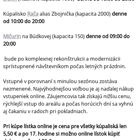
Kúpalisko
Rača
alias Zbojnička (kapacita 2000)
denne
od 10:00 do 20:00
Mičurin
na Búdkovej
(kapacita 150)
denne
od 09:00 do
20:00
bude po komplexnej rekonštrukcii a modernizácii
sprístupnené návštevníkom počas letných prázdnin.
Vstupné v porovnaní s minulou sezónou zostáva
nezmenené. Najvýhodnejšou voľbou je aj naďalej nákup
vstupeniek online. Záujemcovia tak získajú nižšiu cenu,
rýchlejší vstup do areálu a počas horúcich dní sa vyhnú
aj čakaniu v radoch pri pokladniach.
Pri kúpe lístka online je cena pre všetky kúpaliská len
5,50 € a po 17. hodine si možno online lístok kúpiť