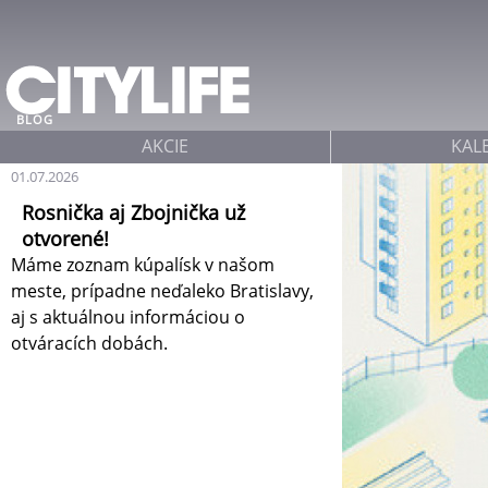
Jump to navigation
BLOG
AKCIE
KAL
01.07.2026
Rosnička aj Zbojnička už
otvorené!
Máme zoznam kúpalísk v našom
meste, prípadne neďaleko Bratislavy,
aj s aktuálnou informáciou o
otváracích dobách.