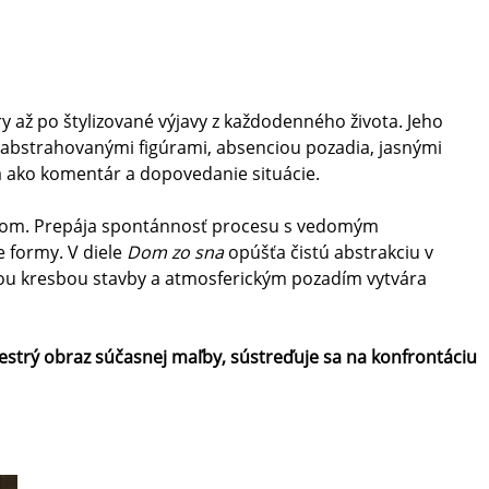
y až po štylizované výjavy z každodenného života. Jeho
sa abstrahovanými figúrami, absenciou pozadia, jasnými
a ako komentár a dopovedanie situácie.
hybom. Prepája spontánnosť procesu s vedomým
 formy. V diele
Dom zo sna
opúšťa čistú abstrakciu v
íznou kresbou stavby a atmosferickým pozadím vytvára
estrý obraz súčasnej maľby, sústreďuje sa na konfrontáciu