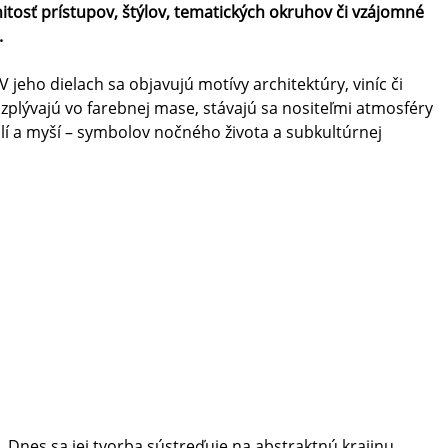
itosť prístupov, štýlov, tematických okruhov či vzájomné
.
ho dielach sa objavujú motívy architektúry, viníc či
zplývajú vo farebnej mase, stávajú sa nositeľmi atmosféry
lí a myší – symbolov nočného života a subkultúrnej
Dnes sa jej tvorba sústreďuje na abstraktnú krajinu,