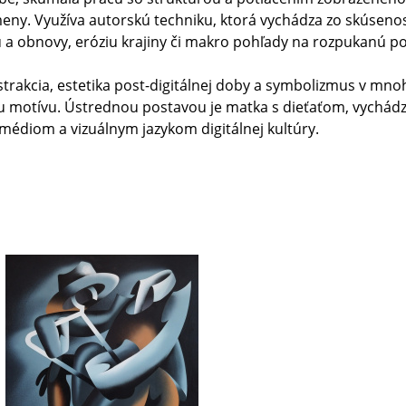
eny. Využíva autorskú techniku, ktorá vychádza zo skúseno
u a obnovy, eróziu krajiny či makro pohľady na rozpukanú po
trakcia, estetika post-digitálnej doby a symbolizmus v mno
 motívu. Ústrednou postavou je matka s dieťaťom, vychádza
médiom a vizuálnym jazykom digitálnej kultúry.