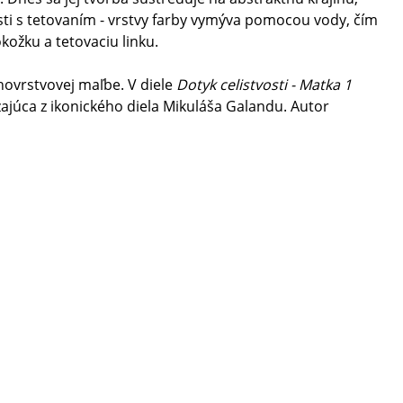
sti s tetovaním - vrstvy farby vymýva pomocou vody, čím
kožku a tetovaciu linku.
hovrstvovej maľbe. V diele
Dotyk celistvosti - Matka 1
júca z ikonického diela Mikuláša Galandu. Autor