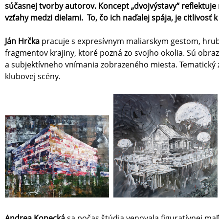
súčasnej tvorby autorov. Koncept „dvojvýstavy“ reflektuje
vzťahy medzi dielami. To, čo ich naďalej spája, je citlivo
Ján Hrčka
pracuje s expresívnym maliarskym gestom, hrubým
fragmentov krajiny, ktoré pozná zo svojho okolia. Sú obra
a subjektívneho vnímania zobrazeného miesta. Tematický z
klubovej scény.
Andrea Kopecká
sa počas štúdia venovala figuratívnej ma