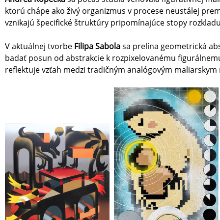
ktorú chápe ako živý organizmus v procese neustálej prem
vznikajú špecifické štruktúry pripomínajúce stopy rozklad
V aktuálnej tvorbe
Filipa Sabola
sa prelína geometrická abs
badať posun od abstrakcie k rozpixelovanému figurálnemu
reflektuje vzťah medzi tradičným analógovým maliarskym 