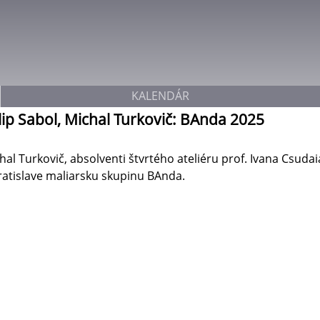
Jump to navigation
KALENDÁR
lip Sabol, Michal Turkovič: BAnda 2025
al Turkovič, absolventi štvrtého ateliéru prof. Ivana Csudai
Bratislave maliarsku skupinu BAnda.