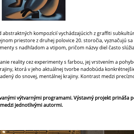
abstraktných kompozícií vychádzajúcich z graffiti subkultúr
rejnom priestore z druhej polovice 20. storočia, vyznačujú 
enty s nadhľadom a vtipom, pričom názvy diel často slúži
anie reality cez experimenty s farbou, jej vrstvením a po
iny, ktorá v jeho aktuálnej tvorbe nadobúda konkrétnejšie
 vsadený do snovej, mentálnej krajiny. Kontrast medzi prec
ovanými výtvarnými programami. Výstavný projekt prináša p
 medzi jednotlivými autormi.