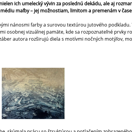
 nielen ich umelecký vývin za poslednú dekádu, ale aj rozman
sť k médiu maľby – jej možnostiam, limitom a premenám v čase
i nánosmi farby a surovou textúrou jutového podkladu. V je
zmi osobnej vizuálnej pamäte, kde sa rozpoznateľné prvky ro
áber autora rozširujú diela s motívmi nočných motýľov, mo
ľbe, skúmala prácu so štruktúrou a potlačením zobrazeného. 