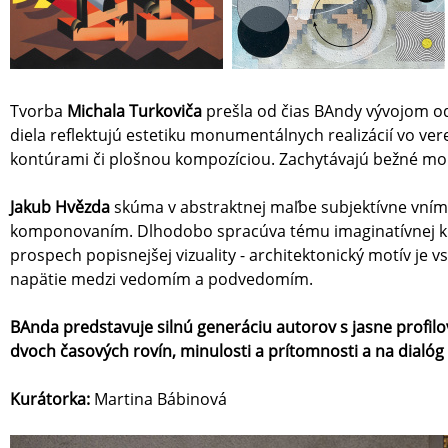
Tvorba
Michala Turkoviča
prešla od čias BAndy vývojom od 
diela reflektujú estetiku monumentálnych realizácií vo ve
kontúrami či plošnou kompozíciou. Zachytávajú bežné mom
Jakub Hvězda
skúma v abstraktnej maľbe subjektívne vním
komponovaním. Dlhodobo spracúva tému imaginatívnej kraj
prospech popisnejšej vizuality - architektonický motív je
napätie medzi vedomím a podvedomím.
BAnda predstavuje silnú generáciu autorov s jasne profil
dvoch časových rovín, minulosti a prítomnosti a na dialóg
Kurátorka:
Martina Bábinová