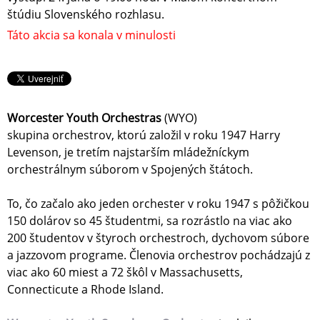
štúdiu Slovenského rozhlasu.
Táto akcia sa konala v minulosti
Worcester Youth Orchestras
(WYO)
skupina orchestrov, ktorú založil v roku 1947 Harry
Levenson, je tretím najstarším mládežníckym
orchestrálnym súborom v Spojených štátoch.
To, čo začalo ako jeden orchester v roku 1947 s pôžičkou
150 dolárov so 45 študentmi, sa rozrástlo na viac ako
200 študentov v štyroch orchestroch, dychovom súbore
a jazzovom programe. Členovia orchestrov pochádzajú z
viac ako 60 miest a 72 škôl v Massachusetts,
Connecticute a Rhode Island.