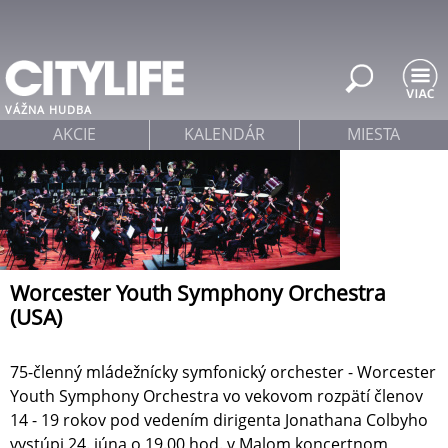
Jump to navigation
VÁŽNA HUDBA
AKCIE
KALENDÁR
MIESTA
Worcester Youth Symphony Orchestra
(USA)
75-členný mládežnícky symfonický orchester - Worcester
Youth Symphony Orchestra vo vekovom rozpätí členov
14 - 19 rokov pod vedením dirigenta Jonathana Colbyho
vystúpi 24. júna o 19.00 hod. v Malom koncertnom