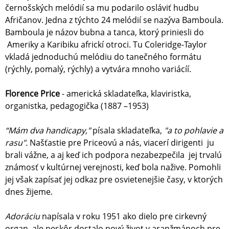
černošských melódií sa mu podarilo osláviť hudbu
Afričanov. Jedna z týchto 24 melódií se nazýva Bamboula.
Bamboula je názov bubna a tanca, ktorý priniesli do
Ameriky a Karibiku africkí otroci. Tu Coleridge-Taylor
vkladá jednoduchú melódiu do tanečného formátu
(rýchly, pomalý, rýchly) a vytvára mnoho variácíí.
Florence Price
- americká skladateľka, klaviristka,
organistka, pedagogička (1887 –1953)
“Mám dva handicapy,"
písala skladateľka,
"a to pohlavie a
rasu".
Našťastie pre Priceovú a nás, viacerí dirigenti ju
brali vážne, a aj keď ich podpora nezabezpečila jej trvalú
známosť v kultúrnej verejnosti, keď bola nažive. Pomohli
jej však zapísať jej odkaz pre osvietenejšie časy, v ktorých
dnes žijeme.
Adoráciu
napísala v roku 1951 ako dielo pre cirkevný
organ, ale neskôr dostalo nový život v aranžmánoch pre