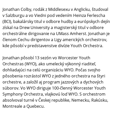
Jonathan Colby, rodák z Middlesexu v Anglicku, študoval
v Salzburgu a vo Viedni pod vedením Heinza Ferlescha
(BCI), bakalársky titul v odbore hudby a európskych dejín
získal na Drew University a magisterský titul v odbore
orchestrálne dirigovanie na UMass Amherst. Jonathan je
členom Cechu dirigentov a Ligy amerických orchestrov,
kde pôsobí v predstavenstve divízie Youth Orchestra.
Jonathan pôsobí 13 sezón vo Worcester Youth
Orchestras (WYO), ako umelecký výkonný riaditeľ,
dohliadajúci na celú organizáciu WYO. Počas svojho
pôsobenia rozrástol WYO z jedného orchestra na štyri
orchestre, a založil aj program jazzových a dychových
súborov. Vo WYO diriguje 100-členný Worcester Youth
Symphony Orchestra, vlajkovú loď WYO. S orchestrom
absolvoval turné v Českej republike, Nemecku, Rakúsku,
Montreale a Quebecu.