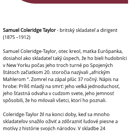
Samuel Coleridge Taylor
- britský skladateľ a dirigent
(1875 –1912)
Samuel Coleridge-Taylor, otec kreol, matka Európanka,
dosiahol ako skladateľ taký úspech, že ho bieli hudobníci
v New Yorku počas jeho troch turné po Spojených
štátoch začiatkom 20. storočia nazývali „africkým
Mahlerom “. Zomrel na zápal pľúc 37 ročný. Nápis na
hrobe: Príliš mladý na smrť: jeho veľká jednoduchosť,
jeho šťastná odvaha v cudzom svete, jeho jemnosť
spôsobili, že ho milovali všetci, ktorí ho poznali.
Coleridge-Taylor žil na konci doby, keď sa mnoho
skladateľov snažilo oživiť a zdôrazniť ľudové piesne a
motívy z histórie svojich národov. V skladbe 24