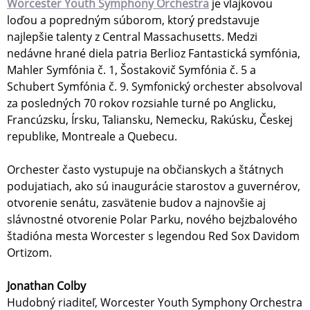
Worcester Youth Symphony Orchestra
je vlajkovou
loďou a popredným súborom, ktorý predstavuje
najlepšie talenty z Central Massachusetts. Medzi
nedávne hrané diela patria Berlioz Fantastická symfónia,
Mahler Symfónia č. 1, Šostakovič Symfónia č. 5 a
Schubert Symfónia č. 9. Symfonický orchester absolvoval
za posledných 70 rokov rozsiahle turné po Anglicku,
Francúzsku, Írsku, Taliansku, Nemecku, Rakúsku, Českej
republike, Montreale a Quebecu.
Orchester často vystupuje na občianskych a štátnych
podujatiach, ako sú inaugurácie starostov a guvernérov,
otvorenie senátu, zasvätenie budov a najnovšie aj
slávnostné otvorenie Polar Parku, nového bejzbalového
štadióna mesta Worcester s legendou Red Sox Davidom
Ortizom.
Jonathan Colby
Hudobný riaditeľ, Worcester Youth Symphony Orchestra