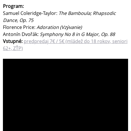
Program:
Samuel Coleridge-Taylor:
The Bamboula; Rhapsodic
Dance, Op. 75
Florence Price:
Adoration (Vzývanie)
Antonín Dvořák:
Symphony No 8 in G Major, Op. 88
Vstupné:
predpredaj 7€ / 5€ (mládež do 18 rokov, seniori
62+, ZŤP)