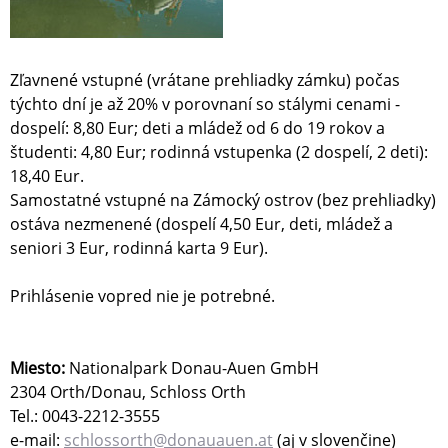
Zľavnené vstupné (vrátane prehliadky zámku) počas
týchto dní je až 20% v porovnaní so stálymi cenami -
dospelí: 8,80 Eur; deti a mládež od 6 do 19 rokov a
študenti: 4,80 Eur; rodinná vstupenka (2 dospelí, 2 deti):
18,40 Eur.
Samostatné vstupné na Zámocký ostrov (bez prehliadky)
ostáva nezmenené (dospelí 4,50 Eur, deti, mládež a
seniori 3 Eur, rodinná karta 9 Eur).
Prihlásenie vopred nie je potrebné.
Miesto:
Nationalpark Donau-Auen GmbH
2304 Orth/Donau, Schloss Orth
Tel.: 0043-2212-3555
e-mail:
schlossorth@donauauen.at
(aj v slovenčine)