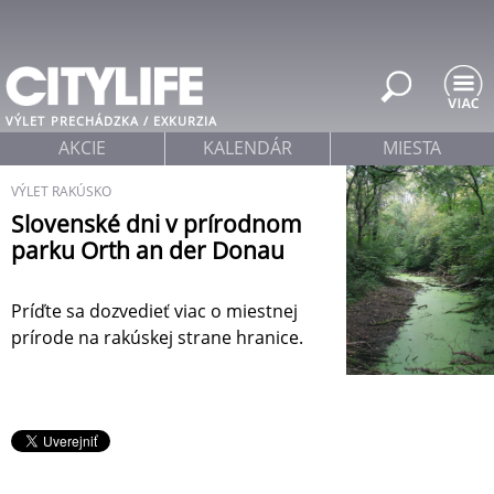
Jump to navigation
VÝLET
PRECHÁDZKA / EXKURZIA
AKCIE
KALENDÁR
MIESTA
VÝLET RAKÚSKO
Slovenské dni v prírodnom
parku Orth an der Donau
Príďte sa dozvedieť viac o miestnej
prírode na rakúskej strane hranice.