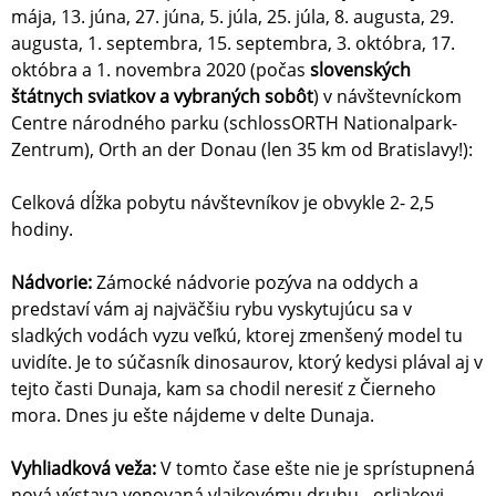
mája, 13. júna, 27. júna, 5. júla, 25. júla, 8. augusta, 29.
augusta, 1. septembra, 15. septembra, 3. októbra, 17.
októbra a 1. novembra 2020 (počas
slovenských
štátnych sviatkov a vybraných sobôt
) v návštevníckom
Centre národného parku (schlossORTH Nationalpark-
Zentrum), Orth an der Donau (len 35 km od Bratislavy!):
Celková dĺžka pobytu návštevníkov je obvykle 2- 2,5
hodiny.
Nádvorie:
Zámocké nádvorie pozýva na oddych a
predstaví vám aj najväčšiu rybu vyskytujúcu sa v
sladkých vodách vyzu veľkú, ktorej zmenšený model tu
uvidíte. Je to súčasník dinosaurov, ktorý kedysi plával aj v
tejto časti Dunaja, kam sa chodil neresiť z Čierneho
mora. Dnes ju ešte nájdeme v delte Dunaja.
Vyhliadková veža:
V tomto čase ešte nie je sprístupnená
nová výstava venovaná vlajkovému druhu - orliakovi