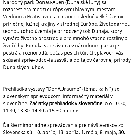
Národný park Donau-Auen (Dunajské luhy) sa
rozprestiera medzi európskymi hlavnými mestami
Viedňou a Bratislavou a chráni posledné veľké územie
pririečnej lužnej krajiny v strednej Európe. Životodarnou
tepnou tohto územia je prirodzený tok Dunaja, ktorý
vytvára životné prostredie pre mnohé vzácne rastliny a
živočíchy. Ponuka vzdelávania v národnom parku je
pestrá a rôznorodá: počas peších túr, či splavoch vás
skúsení sprievodcovia zasvätia do tajov čarovnej prírody
Dunajských luhov.
Prehliadka výstavy "DonAUräume” (tématika NP) so
slovenským sprievodcom, informačný materiál v
slovenčine.
Začiatky prehliadok v slovenčine
: o o 10.30,
11.30, 13.30, 14.30 a 15.30 hodine.
Ďalšie mimoriadne sprevádzania pre návštevníkov zo
Slovenska sú: 10. apríla, 13. apríla, 1. mája, 8. mája, 30.