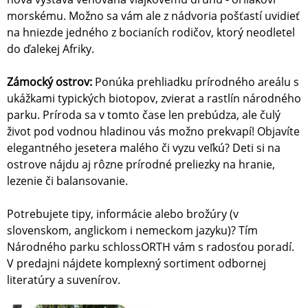
morskému. Možno sa vám ale z nádvoria pošťastí uvidieť
na hniezde jedného z bocianích rodičov, ktorý neodletel
do ďalekej Afriky.
Zámocký ostrov:
Ponúka prehliadku prírodného areálu s
ukážkami typických biotopov, zvierat a rastlín národného
parku. Príroda sa v tomto čase len prebúdza, ale čulý
život pod vodnou hladinou vás možno prekvapí! Objavíte
elegantného jesetera malého či vyzu veľkú? Deti si na
ostrove nájdu aj rôzne prírodné preliezky na hranie,
lezenie či balansovanie.
Potrebujete tipy, informácie alebo brožúry (v
slovenskom, anglickom i nemeckom jazyku)? Tím
Národného parku schlossORTH vám s radosťou poradí.
V predajni nájdete komplexný sortiment odbornej
literatúry a suvenírov.