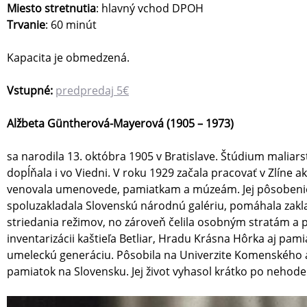
Miesto stretnutia
: hlavný vchod DPOH
Trvanie
: 60 minút
Kapacita je obmedzená.
Vstupné:
predpredaj 5€
Alžbeta Güntherová-Mayerová (1905 – 1973)
sa narodila 13. októbra 1905 v Bratislave. Štúdium maliar
dopĺňala i vo Viedni. V roku 1929 začala pracovať v Zlíne 
venovala umenovede, pamiatkam a múzeám. Jej pôsobeni
spoluzakladala Slovenskú národnú galériu, pomáhala zak
striedania režimov, no zároveň čelila osobným stratám a p
inventarizácii kaštieľa Betliar, Hradu Krásna Hôrka aj pa
umeleckú generáciu. Pôsobila na Univerzite Komenského a
pamiatok na Slovensku. Jej život vyhasol krátko po neho