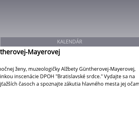
Jump to navigation
KALENDÁR
therovej-Mayerovej
močnej ženy, muzeologičky Alžbety Güntherovej-Mayerovej,
rdinkou inscenácie DPOH "Bratislavské srdce." Vydajte sa na
ajťažších časoch a spoznajte zákutia hlavného mesta jej očam