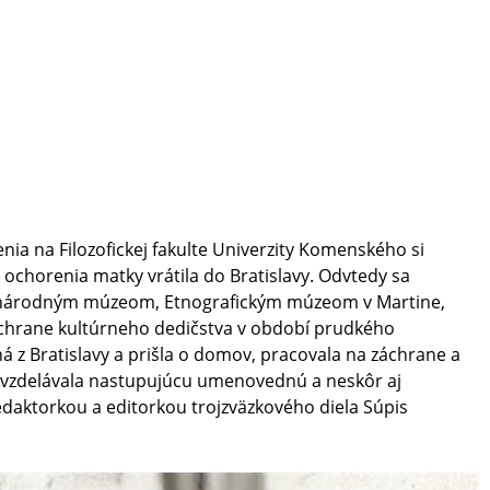
ia na Filozofickej fakulte Univerzity Komenského si
 ochorenia matky vrátila do Bratislavy. Odvtedy sa
m národným múzeom, Etnografickým múzeom v Martine,
chrane kultúrneho dedičstva v období prudkého
á z Bratislavy a prišla o domov, pracovala na záchrane a
vy, vzdelávala nastupujúcu umenovednú a neskôr aj
daktorkou a editorkou trojzväzkového diela Súpis