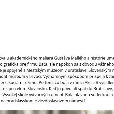
stva u akademického maliara Gustáva Mallého a histórie umen
ako grafička pre firmu Baťa, ale napokon sa z dôvodu vážneho
e je spojené s Mestským múzeom v Bratislave, Slovenský
ladať múzeum v Levoči. Významným spôsobom prispela k zá
erzekúciám režimu. Po tom, čo bola v rámci Akcie B vysídlen
miatok po celom Slovensku. Keď ju povolali späť do Bratisla
 Vysokej škole výtvarných umení. Bola hlavnou vedeckou re
de na bratislavskom Hviezdoslavovom námestí.