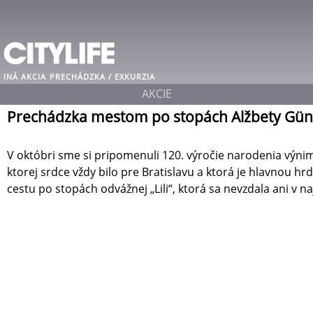
INÁ AKCIA
PRECHÁDZKA / EXKURZIA
AKCIE
Prechádzka mestom po stopách Alžbety Gün
V októbri sme si pripomenuli 120. výročie narodenia výni
ktorej srdce vždy bilo pre Bratislavu a ktorá je hlavnou h
cestu po stopách odvážnej „Lili“, ktorá sa nevzdala ani v n