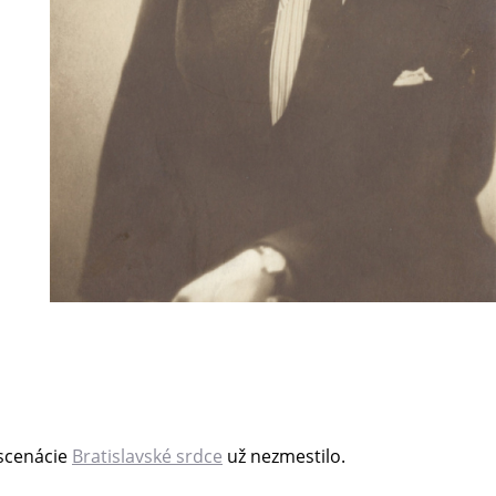
nscenácie
Bratislavské srdce
už nezmestilo.