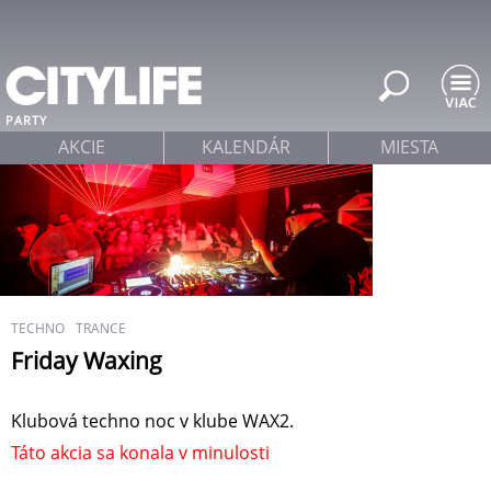
Jump to navigation
PARTY
AKCIE
KALENDÁR
MIESTA
TECHNO
TRANCE
Friday Waxing
Klubová techno noc v klube WAX2.
Táto akcia sa konala v minulosti