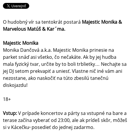
O hudobný vír sa tentokrát postará
Majestic Monika &
Marvelous Matúš & Kar´ma.
Majestic Monika
Monika Dančová a.k.a. Majestic Monika prinesie na
parket snáď asi všetko, čo nečakáte. Ak by jej hudba
mala fyzický tvar, určite by to boli trblietky… Nechajte sa
jej DJ setom prekvapiť a uniesť. Vlastne nič iné vám ani
nezostane, ako naskočiť na túto zbesilú tanečnú
diskojazdu!
18+
Vstup:
V prípade koncertov a párty sa vstupné na bare a
terase začína vyberať od 23:00, ale ak prídeš skôr, môžeš
si v Kácečku ̃ posedieť do jednej zadarmo.