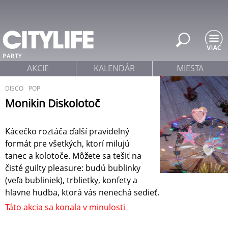
Jump to navigation
PARTY
AKCIE
KALENDÁR
MIESTA
DISCO
POP
Monikin Diskolotoč
Kácečko roztáča ďalší pravidelný
formát pre všetkých, ktorí milujú
tanec a kolotoče. Môžete sa tešiť na
čisté guilty pleasure: budú bublinky
(veľa bubliniek), trblietky, konfety a
hlavne hudba, ktorá vás nenechá sedieť.
Táto akcia sa konala v minulosti