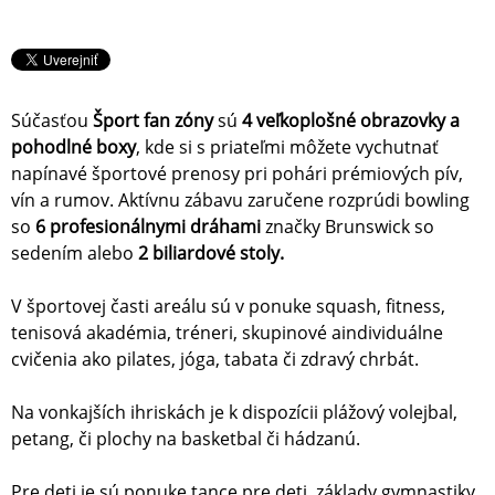
Súčasťou
Šport fan zóny
sú
4 veľkoplošné obrazovky a
pohodlné boxy
, kde si s priateľmi môžete vychutnať
napínavé športové prenosy pri pohári prémiových pív,
vín a rumov. Aktívnu zábavu zaručene rozprúdi bowling
so
6 profesionálnymi dráhami
značky Brunswick so
sedením alebo
2 biliardové stoly.
V športovej časti areálu sú v ponuke squash, fitness,
tenisová akadémia, tréneri, skupinové aindividuálne
cvičenia ako pilates, jóga, tabata či zdravý chrbát.
Na vonkajších ihriskách je k dispozícii plážový volejbal,
petang, či plochy na basketbal či hádzanú.
Pre deti je sú ponuke tance pre deti, základy gymnastiky