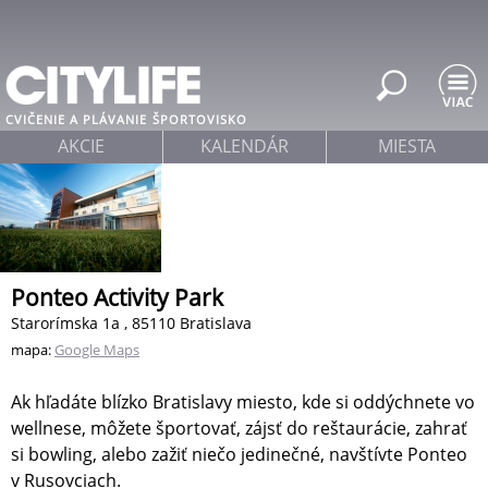
Jump to navigation
CVIČENIE A PLÁVANIE
ŠPORTOVISKO
AKCIE
KALENDÁR
MIESTA
Ponteo Activity Park
Starorímska 1a , 85110 Bratislava
mapa:
Google Maps
Ak hľadáte blízko Bratislavy miesto, kde si oddýchnete vo
wellnese, môžete športovať, zájsť do reštaurácie, zahrať
si bowling, alebo zažiť niečo jedinečné, navštívte Ponteo
v Rusovciach.