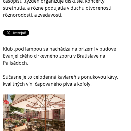
časopisu .týždeň organizuje diskusie, koncerty,
stretnutia, a rôzne podujatia v duchu otvorenosti,
rôznorodosti, a zvedavosti.
Klub .pod lampou sa nachádza na prízemí v budove
Evanjelického cirkevného zboru v Bratislave na
Palisádoch.
Súčasne je to celodenná kaviareň s ponukovou kávy,
kvalitných vín, čapovaného piva a kofoly.