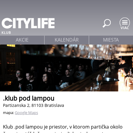
Jump to navigation
KLUB
AKCIE
KALENDÁR
MIESTA
.klub pod lampou
Partizanska 2, 81103 Bratislava
mapa:
Google Maps
Klub .pod lampou je priestor, v ktorom partička okolo