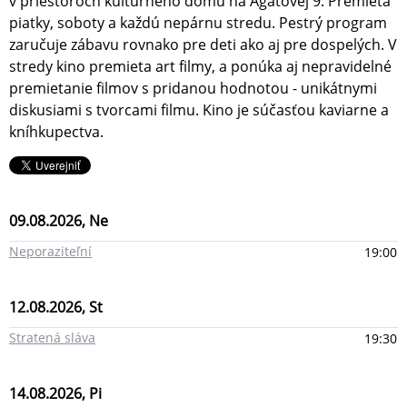
v priestoroch kultúrneho domu na Agátovej 9. Premieta
piatky, soboty a každú nepárnu stredu. Pestrý program
zaručuje zábavu rovnako pre deti ako aj pre dospelých. V
stredy kino premieta art filmy, a ponúka aj nepravidelné
premietanie filmov s pridanou hodnotou - unikátnymi
diskusiami s tvorcami filmu. Kino je súčasťou kaviarne a
kníhkupectva.
09.08.2026, Ne
Neporaziteľní
19:00
12.08.2026, St
Stratená sláva
19:30
14.08.2026, Pi