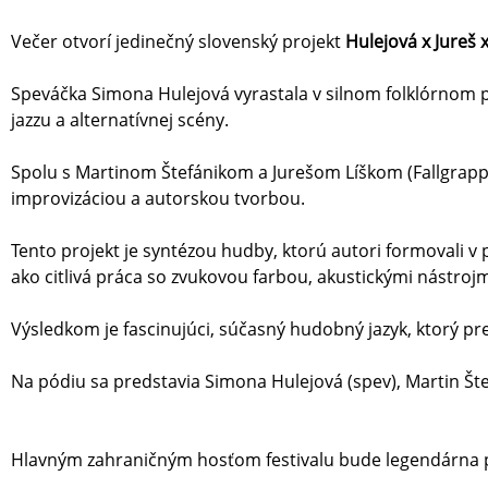
Večer otvorí jedinečný slovenský projekt
Hulejová x Jureš x
Speváčka Simona Hulejová vyrastala v silnom folklórnom p
jazzu a alternatívnej scény.
Spolu s Martinom Štefánikom a Jurešom Líškom (Fallgrapp
improvizáciou a autorskou tvorbou.
Tento projekt je syntézou hudby, ktorú autori formovali v
ako citlivá práca so zvukovou farbou, akustickými nástroj
Výsledkom je fascinujúci, súčasný hudobný jazyk, ktorý p
Na pódiu sa predstavia Simona Hulejová (spev), Martin Štefáni
Hlavným zahraničným hosťom festivalu bude legendárna 