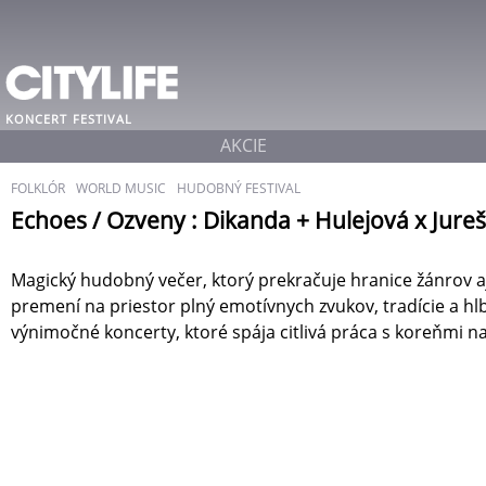
KONCERT
FESTIVAL
AKCIE
FOLKLÓR
WORLD MUSIC
HUDOBNÝ FESTIVAL
Echoes / Ozveny : Dikanda + Hulejová x Jureš
Magický hudobný večer, ktorý prekračuje hranice žánrov aj
premení na priestor plný emotívnych zvukov, tradície a hl
výnimočné koncerty, ktoré spája citlivá práca s koreňmi 