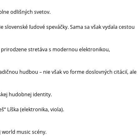
plne odlišných svetov.
ie slovenské ľudové speváčky. Sama sa však vydala cestou
 prirodzene stretáva s modernou elektronikou,
adičnou hudbou – nie však vo forme doslovných citácií, ale
kej hudobnej identity.
“ Líška (elektronika, viola).
j world music scény.