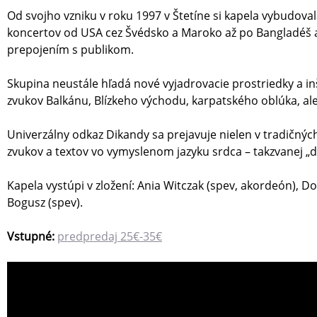
Od svojho vzniku v roku 1997 v Štetíne si kapela vybudova
koncertov od USA cez Švédsko a Maroko až po Bangladéš a
prepojením s publikom.
Skupina neustále hľadá nové vyjadrovacie prostriedky a in
zvukov Balkánu, Blízkeho východu, karpatského oblúka, ale a
Univerzálny odkaz Dikandy sa prejavuje nielen v tradičný
zvukov a textov vo vymyslenom jazyku srdca – takzvanej „d
Kapela vystúpi v zložení: Ania Witczak (spev, akordeón), Do
Bogusz (spev).
Vstupné:
predpredaj 25€-35€