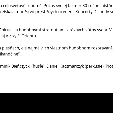
la celosvetové renomé. Počas svojej takmer 30-ročnej histór
 získala množstvo prestížnych ocenení. Koncerty Dikandy 
špiruje sa hudobnými stretnutiami z rôznych kútov sveta. V
j Afriky či Orientu.
ch piesňach, ale najmä v ich vlastnom hudobnom rozprávaní.
ikandčine“.
minik Bieńczycki (husle), Daniel Kaczmarczyk (perkusie), Pio