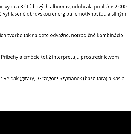
ie vydala 8 štúdiových albumov, odohrala približne 2 000
sú vyhlásené obrovskou energiou, emotívnosťou a silným
 ich tvorbe tak nájdete odvážne, netradičné kombinácie
 Príbehy a emócie totiž interpretujú prostredníctvom
tr Rejdak (gitary), Grzegorz Szymanek (basgitara) a Kasia