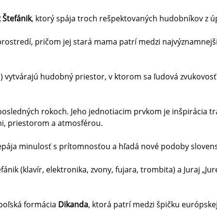
 Štefánik
, ktorý spája troch rešpektovaných hudobníkov z ú
rostredí, pričom jej stará mama patrí medzi najvýznamnejš
) vytvárajú hudobný priestor, v ktorom sa ľudová zvukovosť
 posledných rokoch. Jeho jednotiacim prvkom je inšpirácia tr
mi, priestorom a atmosférou.
repája minulosť s prítomnosťou a hľadá nové podoby slovens
k (klavír, elektronika, zvony, fujara, trombita) a Juraj „Jureš
poľská formácia
Dikanda
, ktorá patrí medzi špičku európske