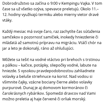
Dobrodružstvo sa začína o 9:00 v Kempingu Vajka. V tom
čase sa už všetko ozýva, spevavce preletujú. Okolo 11.–
12. hodiny využívajú termiku alebo mierny vietor dravé
vtáky.
Každý mesiac má svoje čaro, raz zachytíte čas súťaženia
samčekov o pozornosť samičiek, inokedy hniezdenie či
mláďatá až samotnú prípravu na migráciu. Vtáčí chór na
jar a leto je dokonalý, ráno až ohlušujúci.
Môžete sa tešiť na vodné vtáctvo pri brehoch s trstinou
a pálkou – kačice, potápky, sliepočky vodné, labute na
hniezde. S vysokou pravdepodobnosťou zahliadnete
volavky a beluše striehnuce na korisť. Nad vodou si
všimnite čajky, vzácne bociany čierne alebo volavky
purpurové. Dunaj je aj domovom kormoránov či
čarokrásnych rybárikov. Spomedzi dravcov nad Vami
možno preletia aj haje červené či orliak morský.