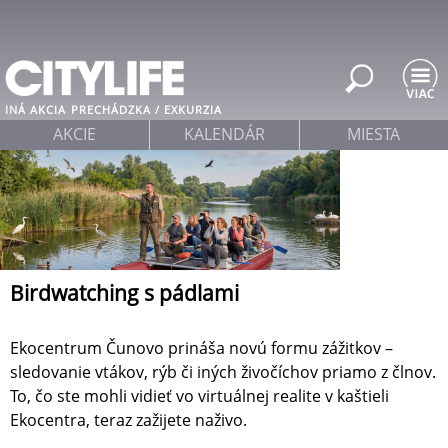
Jump to navigation
INÁ AKCIA
PRECHÁDZKA / EXKURZIA
AKCIE
KALENDÁR
MIESTA
Birdwatching s pádlami
Ekocentrum Čunovo prináša novú formu zážitkov –
sledovanie vtákov, rýb či iných živočíchov priamo z člnov.
To, čo ste mohli vidieť vo virtuálnej realite v kaštieli
Ekocentra, teraz zažijete naživo.