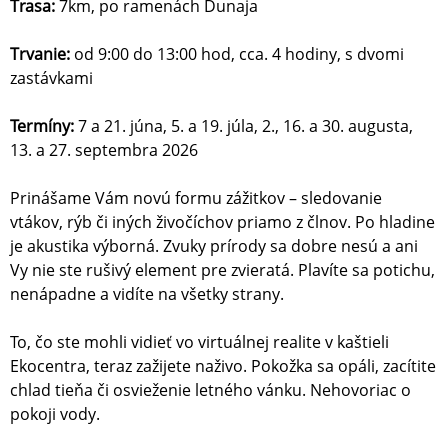
Trasa:
7km, po ramenách Dunaja
Trvanie:
od 9:00 do 13:00 hod, cca. 4 hodiny, s dvomi
zastávkami
Termíny:
7 a 21. júna, 5. a 19. júla, 2., 16. a 30. augusta,
13. a 27. septembra 2026
Prinášame Vám novú formu zážitkov – sledovanie
vtákov, rýb či iných živočíchov priamo z člnov. Po hladine
je akustika výborná. Zvuky prírody sa dobre nesú a ani
Vy nie ste rušivý element pre zvieratá. Plavíte sa potichu,
nenápadne a vidíte na všetky strany.
To, čo ste mohli vidieť vo virtuálnej realite v kaštieli
Ekocentra, teraz zažijete naživo. Pokožka sa opáli, zacítite
chlad tieňa či osvieženie letného vánku. Nehovoriac o
pokoji vody.