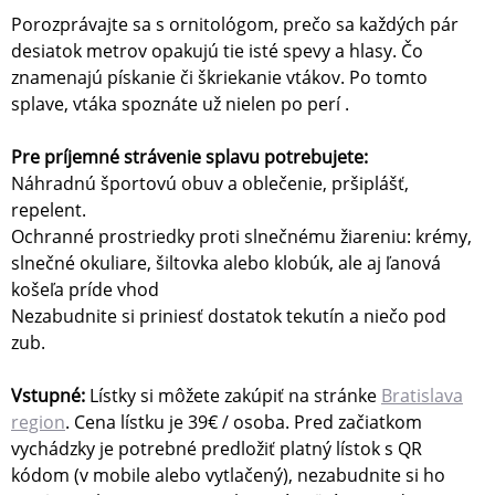
Porozprávajte sa s ornitológom, prečo sa každých pár
desiatok metrov opakujú tie isté spevy a hlasy. Čo
znamenajú pískanie či škriekanie vtákov. Po tomto
splave, vtáka spoznáte už nielen po perí .
Pre príjemné strávenie splavu potrebujete:
Náhradnú športovú obuv a oblečenie, pršiplášť,
repelent.
Ochranné prostriedky proti slnečnému žiareniu: krémy,
slnečné okuliare, šiltovka alebo klobúk, ale aj ľanová
košeľa príde vhod
Nezabudnite si priniesť dostatok tekutín a niečo pod
zub.
Vstupné:
Lístky si môžete zakúpiť na stránke
Bratislava
region
. Cena lístku je 39€ / osoba. Pred začiatkom
vychádzky je potrebné predložiť platný lístok s QR
kódom (v mobile alebo vytlačený), nezabudnite si ho