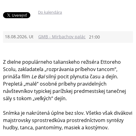
Do kalendára
18.08.2026, Ut
GMB - Mirbachov palác
21:00
Z dielne populárneho talianskeho režiséra Ettoreho
Scolu, zakladateľa „rozprávania príbehov tancom“,
prináša film
Le Bal
silný pocit plynutia času a dejín.
Prepletá „malé“ osobné príbehy pravidelných
návštevníkov typickej parížskej predmestskej tanečnej
sály s tokom „veľkých“ dejín.
Snímka je nakrútená úplne bez slov. Všetko však divákovi
majstrovsky sprostredkúva prostredníctvom syntézy
hudby, tanca, pantomímy, masiek a kostýmov.