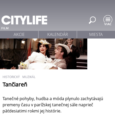
Jump to navigation
FILM
AKCIE
KALENDÁR
MIESTA
HISTORICKÝ
MUZIKÁL
Tančiareň
Tanečné pohyby, hudba a móda plynulo zachytávajú
premeny času v parížskej tanečnej sále naprieč
päťdesiatimi rokmi jej histórie.