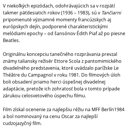
V niekoľkých epizódach, odohrávajúcich sa v rozpätí
takmer päťdesiatich rokov (1936 – 1983), sú v
Tančiarni
pripomenuté významné momenty francúzskych aj
európskych dejín, podporené charakteristickými
melódiami epochy – od šansónov Édith Piaf až po piesne
Beatles.
Originálnu koncepciu tanečného rozprávania prevzal
známy taliansky režisér Ettore Scola z pantomimického
divadelného predstavenia, ktoré uvádzalo parížske Le
Théâtre du Campagnol v roku 1981. Do filmových úloh
boli obsadení priamo herci úspešnej divadelnej
adaptácie, pretože ich zohratosť bola v tomto prípade
zárukou celosvetového úspechu filmu.
Film získal ocenenie za najlepšiu réžiu na MFF Berlín1984
a bol nominovaný na cenu Oscar za najlepší
cudzojazyčný film.