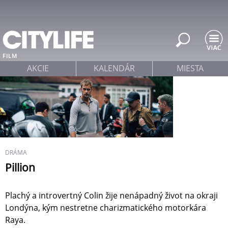
Jump to navigation
FILM
AKCIE
KALENDÁR
MIESTA
DRÁMA
Pillion
Plachý a introvertný Colin žije nenápadný život na okraji
Londýna, kým nestretne charizmatického motorkára
Raya.