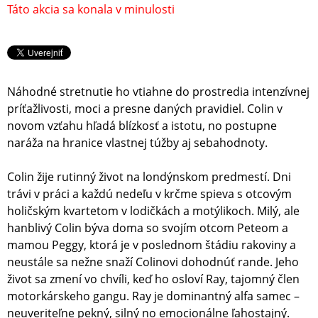
Táto akcia sa konala v minulosti
Náhodné stretnutie ho vtiahne do prostredia intenzívnej
príťažlivosti, moci a presne daných pravidiel. Colin v
novom vzťahu hľadá blízkosť a istotu, no postupne
naráža na hranice vlastnej túžby aj sebahodnoty.
Colin žije rutinný život na londýnskom predmestí. Dni
trávi v práci a každú nedeľu v krčme spieva s otcovým
holičským kvartetom v lodičkách a motýlikoch. Milý, ale
hanblivý Colin býva doma so svojím otcom Peteom a
mamou Peggy, ktorá je v poslednom štádiu rakoviny a
neustále sa nežne snaží Colinovi dohodnúť rande. Jeho
život sa zmení vo chvíli, keď ho osloví Ray, tajomný člen
motorkárskeho gangu. Ray je dominantný alfa samec –
neuveriteľne pekný, silný no emocionálne ľahostajný.