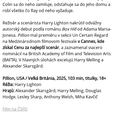
Colin sa do neho zamiluje, odsťahuje sa do jeho domu a
robí všetko čo Ray od neho vyžaduje.
Režisér a scenárista Harry Lighton nakrútil odvážny
autorský debut podľa románu
Box Hill
od Adama Marsa-
Jonesa.
Pillion
mal premiéru v sekcii Un Certain Regard
na Medzinárodnom filmovom festivale
v Cannes, kde
získal Cenu za najlepší scenár
, a zaznamenal viacero
nominácií na British Academy of Film and Television Arts
(BAFTA). V hlavných úlohách excelujú Harry Melling a
Alexander Skarsgård.
Pillion, USA / Veľká Británia, 2025, 103 min, titulky, 18+
Réžia:
Harry Lighton
Hrajú:
Alexander Skarsgård, Harry Melling, Douglas
Hodge, Lesley Sharp, Anthony Welsh, Miha Kavčič
Film na ČSFD