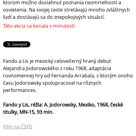
ktorom možno dosiahnuť poznania nesmrteľnosti a
osvietenia. Na svojej ceste stretávajú mnoho zvláštnych
ľudí a dostávajú sa do znepokojivých situácií.
Táto akcia sa konala v minulosti
Fando a Lis je mexický celovečerný hraný debut
Alejandra Jodorowského z roku 1968, adaptácia
rovnomennej hry od Fernanda Arrabala, s ktorým onoho
času Jodorowsky spolupracoval na rôznych
performances.
Fando y Lis, réžia: A. Jodorowsky, Mexiko, 1968, české
titulky, MN-15, 93 min.
Film na ČSFD