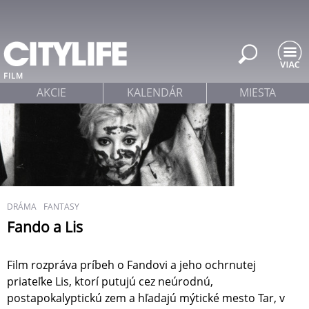
Jump to navigation
FILM
AKCIE
KALENDÁR
MIESTA
DRÁMA
FANTASY
Fando a Lis
Film rozpráva príbeh o Fandovi a jeho ochrnutej
priateľke Lis, ktorí putujú cez neúrodnú,
postapokalyptickú zem a hľadajú mýtické mesto Tar, v