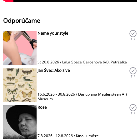
Odporúčame
Name your style
TIP
Št 20.8.2026 / LaLa Space Gercenova 6/B, Petržalka
Ján Švec: Ako živé
TIP
16.6.2026 - 30.8.2026 / Danubiana Meulensteen Art
Museum
Rose
TIP
7.8.2026 - 12.8.2026 / Kino Lumière