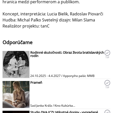
hranica medzi performerom a publikom.
Koncept, interpretácia: Lucia Bielik, Radoslav Piovarči
Hudba: Michal Paľko Svetelný dizajn: Milan Slama
Realizátor projektu: tanC
Odporúčame
Rodinné skutočnosti. Obraz života bratislavských
rodín
TIP
24.10.2025 - 4.4.2027 / Apponyiho palác MMB
Prameň
TIP
Sad Janka Kráľa / Kino Kultúrka...
Studio DVA (CZ): Milostné dopisy - vypredané