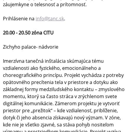
záujemkyne o telesnosť a prítomnosť.
Prihlásenie na
info@tanc.sk
.
20.00 - 20.50 zóna CITU
Zichyho palace- nádvorie
Imerzívna tanečná inštalácia skúmajúca tému
vzdialenosti ako fyzického, emocionálneho a
choreografického princípu. Projekt vychádza z potreby
opätovného precítenia tela v priestore a dotyku ako
základnej formy medziľudského kontaktu – zmyslového
momentu, ktorý sa často stráca v zrýchlenom svete
digitálnej komunikácie. Zámerom projektu je vytvoriť
priestor pre „prežitok“ – kde vzdialenosť, priblíženie,
dotyk či jeho absencia získavajú nový význam. V zóne,
kde nie je všetko zjavné, sa stáva pohyb nositeľom
významu a prostriedkom komunikácie. Projekt vyzýva