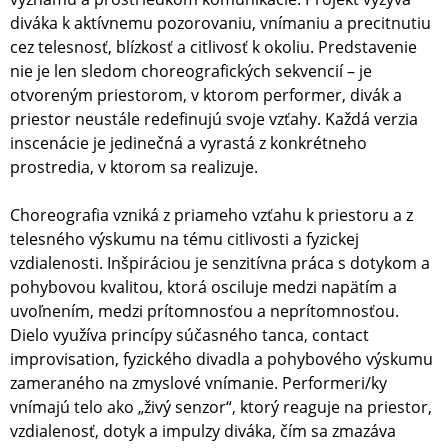
diváka k aktívnemu pozorovaniu, vnímaniu a precitnutiu
cez telesnosť, blízkosť a citlivosť k okoliu. Predstavenie
nie je len sledom choreografických sekvencií – je
otvoreným priestorom, v ktorom performer, divák a
priestor neustále redefinujú svoje vzťahy. Každá verzia
inscenácie je jedinečná a vyrastá z konkrétneho
prostredia, v ktorom sa realizuje.
Choreografia vzniká z priameho vzťahu k priestoru a z
telesného výskumu na tému citlivosti a fyzickej
vzdialenosti. Inšpiráciou je senzitívna práca s dotykom a
pohybovou kvalitou, ktorá osciluje medzi napätím a
uvoľnením, medzi prítomnosťou a neprítomnosťou.
Dielo využíva princípy súčasného tanca, contact
improvisation, fyzického divadla a pohybového výskumu
zameraného na zmyslové vnímanie. Performeri/ky
vnímajú telo ako „živý senzor“, ktorý reaguje na priestor,
vzdialenosť, dotyk a impulzy diváka, čím sa zmazáva