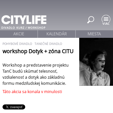
Jump to navigation
DIVADLO
KURZ / WORKSHOP
AKCIE
KALENDÁR
MIESTA
POHYBOVÉ DIVADLO
TANEČNÉ DIVADLO
workshop Dotyk + zóna CITU
Workshop a predstavenie projektu
TanC budú skúmať telesnosť,
vzdialenosť a dotyk ako základnú
formu medziľudskej komunikácie.
Táto akcia sa konala v minulosti