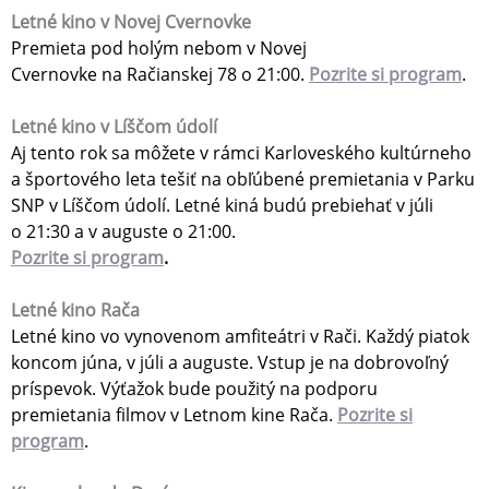
Letné kino
v Novej Cvernovke
Premieta pod holým nebom v Novej
Cvernovke na Račianskej 78 o 21:00.
Pozrite si program
.
Letné kino
v Líščom údolí
Aj tento rok sa môžete v rámci Karloveského kultúrneho
a športového leta tešiť na obľúbené premietania v Parku
SNP v Líščom údolí. Letné kiná budú prebiehať v júli
o 21:30 a v auguste o 21:00.
Pozrite si program
.
Letné kino Rača
Letné kino vo vynovenom amfiteátri v Rači. Každý piatok
koncom júna, v júli a auguste. Vstup je na dobrovoľný
príspevok. Výťažok bude použitý na podporu
premietania filmov v Letnom kine Rača.
Pozrite si
program
.