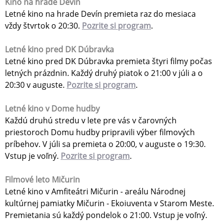
Kino na hrade Devín
Letné kino na hrade Devín premieta raz do mesiaca
vždy štvrtok o 20:30.
Pozrite si program
.
Letné kino pred DK Dúbravka
Letné kino pred DK Dúbravka premieta štyri filmy počas
letných prázdnin. Každý druhý piatok o 21:00 v júli a o
20:30 v auguste.
Pozrite si program
.
Letné kino v Dome hudby
Každú druhú stredu v lete pre vás v čarovných
priestoroch Domu hudby pripravili výber filmových
príbehov. V júli sa premieta o 20:00, v auguste o 19:30.
Vstup je voľný.
Pozrite si program
.
Filmové leto Mičurin
Letné kino v Amfiteátri Mičurin - areálu Národnej
kultúrnej pamiatky Mičurin - Ekoiuventa v Starom Meste.
Premietania sú každý pondelok o 21:00. Vstup je voľný.