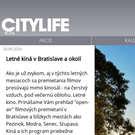
Jump to navigation
BLOG
AKCIE
KAL
24.06.2026
Letné kiná v Bratislave a okolí
Ako je už zvykom, aj v týchto letných
mesiacoch sa premietania filmov
presúvajú mimo kinosál - na čerstvý
vzduch, pod večernú oblohu. Letné
kino. Prinášame Vám prehľad "open-
air" filmových premietaní v
Bratislave a blízkych mestách ako
Pezinok, Modra, Senec, Stupava.
Kiná a ich program priebežne