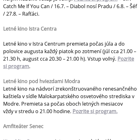
Catch Me If You Can / 16.7. – Diabol nosí Pradu / 6.8. – Šéf
/ 27.8. – Rafťáci.
Letné kino Istra Centra
Letné kino v Istra Centrum premieta počas júla a do
polovice augusta každý piatok po zotmení (júl cca 21.00 –
21.30 h, august cca 20.30 – 21.00 h). Vstup voľný.
Pozrite
si program
.
Letné kino pod hviezdami Modra
Letné kino na nádvorí zrekonštruovaného renesančného
kaštieľa v sídle Malokarpatského osvetového strediska v
Modre. Premieta sa počas oboch letných mesiacov
vždy v stredu o 21.00 hodine.
Pozrite si program.
Amfiteáter Senec