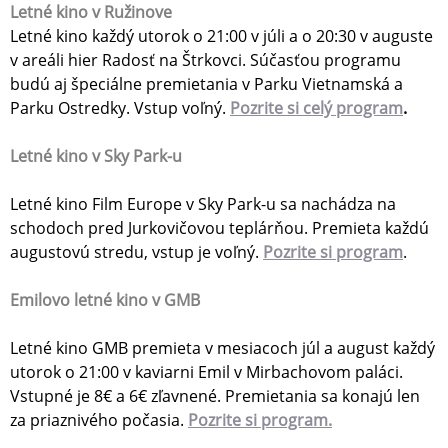
Letné kino v Ružinove
Letné kino každý utorok o 21:00 v júli a o 20:30 v auguste
v areáli hier Radosť na Štrkovci. Súčasťou programu
budú aj špeciálne premietania v Parku Vietnamská a
Parku Ostredky. Vstup voľný.
Pozrite si celý program
.
Letné kino v Sky Park-u
Letné kino Film Europe v Sky Park-u sa nachádza na
schodoch pred Jurkovičovou teplárňou. Premieta každú
augustovú stredu, vstup je voľný.
Pozrite si program
.
Emilovo letné kino v GMB
Letné kino GMB premieta v mesiacoch júl a august každý
utorok o 21:00 v kaviarni Emil v Mirbachovom paláci.
Vstupné je 8€ a 6€ zľavnené. Premietania sa konajú len
za priaznivého počasia.
Pozrite si program.