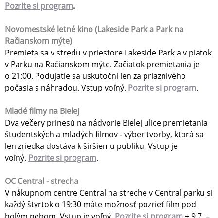
Pozrite si program
.
Novomestské letné kino (Lakeside Park a Park na
Račianskom mýte)
Premieta sa v stredu v priestore Lakeside Park a v piatok
v Parku na Račianskom mýte. Začiatok premietania je
o 21:00. Podujatie sa uskutoční len za priaznivého
počasia s náhradou. Vstup voľný.
Pozrite si program
.
Mladé filmy na Bielej
Dva večery prinesú na nádvorie Bielej ulice premietania
študentských a mladých filmov - výber tvorby, ktorá sa
len zriedka dostáva k širšiemu publiku. Vstup je
voľný.
Pozrite si program
.
OC Central - strecha
V nákupnom centre Central na streche v Central parku si
každý štvrtok o 19:30 máte možnosť pozrieť film pod
holým nebom. Vstup je voľný.
Pozrite si program
+ 9.7. –