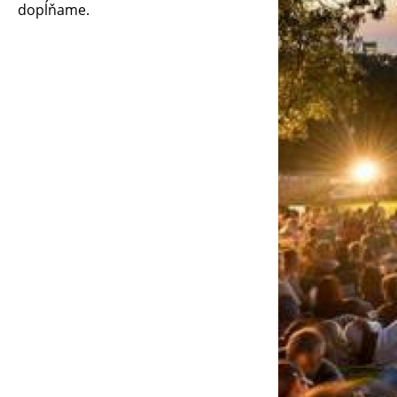
dopĺňame.