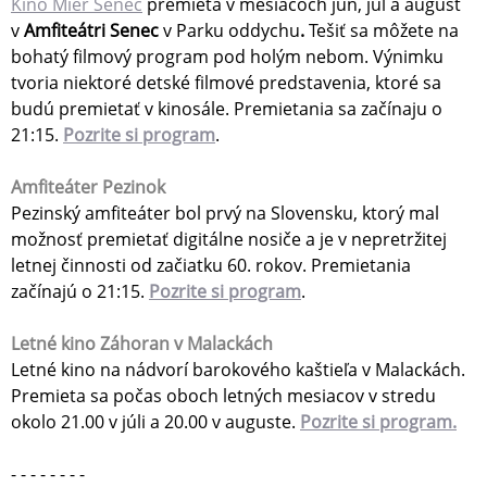
Kino Mier Senec
premieta v mesiacoch jún, júl a august
v
Amfiteátri Senec
v Parku oddychu
.
Tešiť sa môžete na
bohatý filmový program pod holým nebom. Výnimku
tvoria niektoré detské filmové predstavenia, ktoré sa
budú premietať v kinosále. Premietania sa začínaju o
21:15.
Pozrite si program
.
Amfiteáter Pezinok
Pezinský amfiteáter bol prvý na Slovensku, ktorý mal
možnosť premietať digitálne nosiče a je v nepretržitej
letnej činnosti od začiatku 60. rokov. Premietania
začínajú o 21:15.
Pozrite si program
.
Letné kino Záhoran v Malackách
Letné kino na nádvorí barokového kaštieľa v Malackách.
Premieta sa počas oboch letných mesiacov v stredu
okolo 21.00 v júli a 20.00 v auguste.
Pozrite si program.
- - - - - - - -