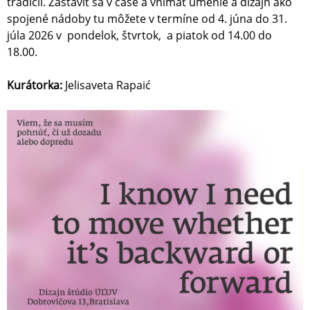
tradícii. Zastaviť sa v čase a vnímať umenie a dizajn ako
spojené nádoby tu môžete v termíne od 4. júna do 31.
júla 2026 v pondelok, štvrtok, a piatok od 14.00 do
18.00.
Kurátorka:
Jelisaveta Rapaić