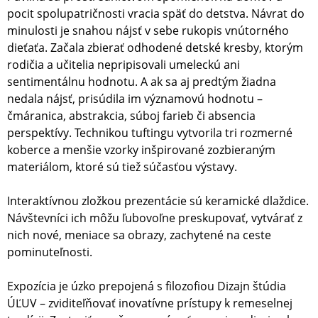
pocit spolupatričnosti vracia späť do detstva. Návrat do
minulosti je snahou nájsť v sebe rukopis vnútorného
dieťaťa. Začala zbierať odhodené detské kresby, ktorým
rodičia a učitelia nepripisovali umeleckú ani
sentimentálnu hodnotu. A ak sa aj predtým žiadna
nedala nájsť, prisúdila im významovú hodnotu –
čmáranica, abstrakcia, súboj farieb či absencia
perspektívy. Technikou tuftingu vytvorila tri rozmerné
koberce a menšie vzorky inšpirované zozbieraným
materiálom, ktoré sú tiež súčasťou výstavy.
Interaktívnou zložkou prezentácie sú keramické dlaždice.
Návštevníci ich môžu ľubovoľne preskupovať, vytvárať z
nich nové, meniace sa obrazy, zachytené na ceste
pominuteľnosti.
Expozícia je úzko prepojená s filozofiou Dizajn štúdia
ÚĽUV – zviditeľňovať inovatívne prístupy k remeselnej