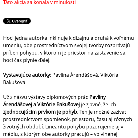
Táto akcia sa konala v minulosti
Hoci jedna autorka inklinuje k dizajnu a druhá k voľnému
umeniu, obe prostredníctvom svojej tvorby rozprávajú
príbeh pohybu, v ktorom je priestor na zastavenie sa,
hoci čas plynie ďalej.
Vystavujúce autorky:
Pavlína Árendášová, Viktória
Bakušová
Už z názvu výstavy diplomových prác
Pavlíny
Árendášovej a Viktórie Bakušovej
je zjavné, že ich
zjednocujúcim prvkom je pohyb.
Ten je možné zažívať
prostredníctvom spomienok, priestoru, času aj rôznych
životných období. Linearitu pohybu pozorujeme aj v
médiu, s ktorým obe autorky pracujú – vo vlnenej