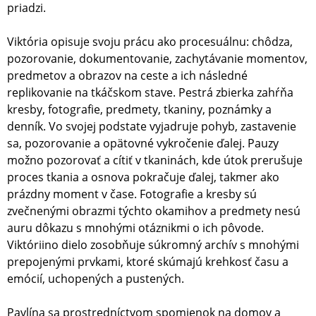
priadzi.
Viktória opisuje svoju prácu ako procesuálnu: chôdza,
pozorovanie, dokumentovanie, zachytávanie momentov,
predmetov a obrazov na ceste a ich následné
replikovanie na tkáčskom stave. Pestrá zbierka zahŕňa
kresby, fotografie, predmety, tkaniny, poznámky a
denník. Vo svojej podstate vyjadruje pohyb, zastavenie
sa, pozorovanie a opätovné vykročenie ďalej. Pauzy
možno pozorovať a cítiť v tkaninách, kde útok prerušuje
proces tkania a osnova pokračuje ďalej, takmer ako
prázdny moment v čase. Fotografie a kresby sú
zvečnenými obrazmi týchto okamihov a predmety nesú
auru dôkazu s mnohými otáznikmi o ich pôvode.
Viktóriino dielo zosobňuje súkromný archív s mnohými
prepojenými prvkami, ktoré skúmajú krehkosť času a
emócií, uchopených a pustených.
Pavlína sa prostredníctvom spomienok na domov a