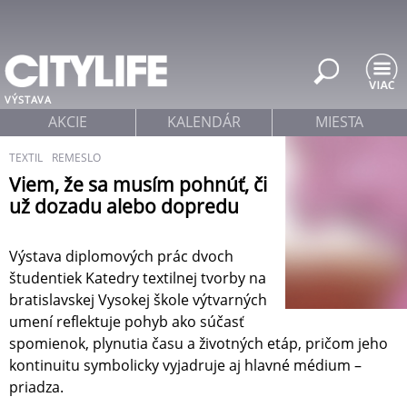
Jump to navigation
VÝSTAVA
AKCIE
KALENDÁR
MIESTA
TEXTIL
REMESLO
Viem, že sa musím pohnúť, či
už dozadu alebo dopredu
Výstava diplomových prác dvoch
študentiek Katedry textilnej tvorby na
bratislavskej Vysokej škole výtvarných
umení reflektuje pohyb ako súčasť
spomienok, plynutia času a životných etáp, pričom jeho
kontinuitu symbolicky vyjadruje aj hlavné médium –
priadza.